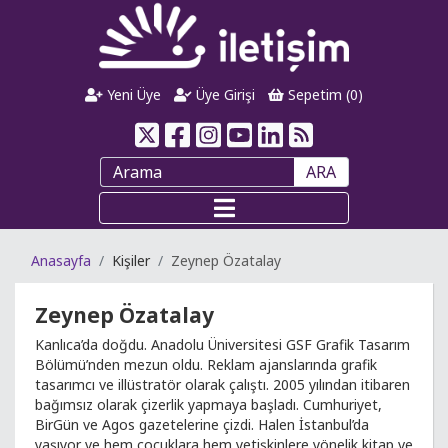
Yeni Üye
Üye Girişi
Sepetim (
0
)
ARA
Anasayfa
Kişiler
Zeynep Özatalay
Zeynep Özatalay
Kanlıca’da doğdu. Anadolu Üniversitesi GSF Grafik Tasarım
Bölümü’nden mezun oldu. Reklam ajanslarında grafik
tasarımcı ve illüstratör olarak çalıştı. 2005 yılından itibaren
bağımsız olarak çizerlik yapmaya başladı. Cumhuriyet,
BirGün ve Agos gazetelerine çizdi. Halen İstanbul’da
yaşıyor ve hem çocuklara hem yetişkinlere yönelik kitap ve