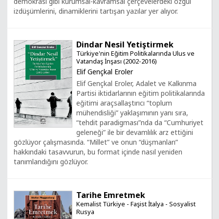
demokrasi gibi kurumsal-kavramsal çerçevelerdeki özgül
izdüşümlerini, dinamiklerini tartışan yazılar yer alıyor.
Dindar Nesil Yetiştirmek
Türkiye'nin Eğitim Politikalarında Ulus ve
Vatandaş İnşası (2002-2016)
Elif Gençkal Eroler
Elif Gençkal Eroler, Adalet ve Kalkınma
Partisi iktidarlarının eğitim politikalarında
eğitimi araçsallaştırıcı “toplum
mühendisliği” yaklaşımının yanı sıra,
“tehdit paradigması”nda da “Cumhuriyet
geleneği” ile bir devamlılık arz ettiğini
gözlüyor çalışmasında. “Millet” ve onun “düşmanları”
hakkındaki tasavvurun, bu format içinde nasıl yeniden
tanımlandığını gözlüyor.
Tarihe Emretmek
Kemalist Türkiye - Faşist İtalya - Sosyalist
Rusya