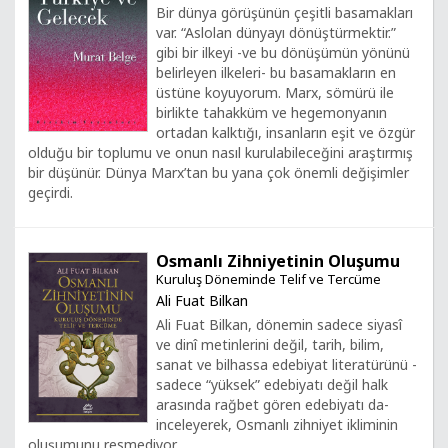
Bir dünya görüşünün çeşitli basamakları
var. “Aslolan dünyayı dönüştürmektir.”
gibi bir ilkeyi -ve bu dönüşümün yönünü
belirleyen ilkeleri- bu basamakların en
üstüne koyuyorum. Marx, sömürü ile
birlikte tahakküm ve hegemonyanın
ortadan kalktığı, insanların eşit ve özgür
olduğu bir toplumu ve onun nasıl kurulabileceğini araştırmış
bir düşünür. Dünya Marx’tan bu yana çok önemli değişimler
geçirdi.
Osmanlı Zihniyetinin Oluşumu
Kuruluş Döneminde Telif ve Tercüme
Ali Fuat Bilkan
Ali Fuat Bilkan, dönemin sadece siyasî
ve dinî metinlerini değil, tarih, bilim,
sanat ve bilhassa edebiyat literatürünü -
sadece “yüksek” edebiyatı değil halk
arasında rağbet gören edebiyatı da-
inceleyerek, Osmanlı zihniyet ikliminin
oluşumunu resmediyor.