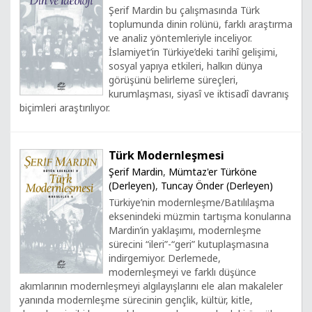
Şerif Mardin bu çalışmasında Türk
toplumunda dinin rolünü, farklı araştırma
ve analiz yöntemleriyle inceliyor.
İslamiyet’in Türkiye’deki tarihî gelişimi,
sosyal yapıya etkileri, halkın dünya
görüşünü belirleme süreçleri,
kurumlaşması, siyasî ve iktisadî davranış
biçimleri araştırılıyor.
Türk Modernleşmesi
Şerif Mardin
,
Mümtaz'er Türköne
(Derleyen)
,
Tuncay Önder (Derleyen)
Türkiye’nin modernleşme/Batılılaşma
eksenindeki müzmin tartışma konularına
Mardin’in yaklaşımı, modernleşme
sürecini “ileri”-“geri” kutuplaşmasına
indirgemiyor. Derlemede,
modernleşmeyi ve farklı düşünce
akımlarının modernleşmeyi algılayışlarını ele alan makaleler
yanında modernleşme sürecinin gençlik, kültür, kitle,