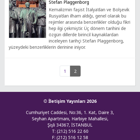
Stefan Plaggenborg
Kemalizmin faşist İtalya’dan ve Bolşevik
Rusya’dan ilham aldığı, genel olarak bu
rejimler arasında benzerlikler olduğu fikri
hep ilgi çekmiştir. Üç dönem tarihini de
özgün dillerde birincil kaynaklardan
inceleyen tarihçi Stefan Plaggenborg,
yüzeydeki benzerliklerin derinine iniyor.
1
2
© İletişim Yayınları 2026
Cumhuriyet Caddesi, No:36, 1. Kat, Daire 3,
Seyhan Apartmanı, Harbiye Mahallesi,
Şişli 34367, İSTANBUL
T: (212) 516 22 60
F: (212) 516 12 58