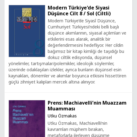
Modern Türkiye'de Siyasi
Düşünce Cilt 8 / Sol (Ciltli)
Modern Türkiye’de Siyasî Düşünce,
Cumhuriyet Türkiyesi’ndeki belli başlı
düşünce akımlarının, siyasal açılımları ve
etkilerini esas alarak, analitik bir
değerlendirmesini hedefliyor. Her cildin
bağımsız bir kitap kimliği de taşıdığı bu
dokuz ciltlik edisyonda, düşünsel
yönelimler, tartışmalar/polemikler, ideolojik söylemler,
üzerinde odaklaşılan izlekler, ayrıca bunların düşünsel esin
kaynakları, dönemler ve akımlar boyunca etkisini hissettiren
güçlü zihniyet kalıpları mercek altına alınıyor.
Prens: Machiavelli’nin Muazzam
Muamması
Utku Özmakas
Utku Özmakas, Machiavelli’nin
kavramları müphem bırakan,
metaforlarla ilerleyen düşünme