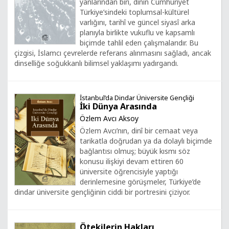
yanlarından biri, dinin Cumhuriyet
Türkiye’sindeki toplumsal-kültürel
varlığını, tarihî ve güncel siyasî arka
planıyla birlikte vukuflu ve kapsamlı
biçimde tahlil eden çalışmalarıdır. Bu
çizgisi, İslamcı çevrelerde referans alınmasını sağladı, ancak
dinselliğe soğukkanlı bilimsel yaklaşımı yadırgandı.
İstanbul’da Dindar Üniversite Gençliği
İki Dünya Arasında
Özlem Avcı Aksoy
Özlem Avcı’nın, dinî bir cemaat veya
tarikatla doğrudan ya da dolaylı biçimde
bağlantısı olmuş; büyük kısmı söz
konusu ilişkiyi devam ettiren 60
üniversite öğrencisiyle yaptığı
derinlemesine görüşmeler, Türkiye’de
dindar üniversite gençliğinin ciddi bir portresini çiziyor.
Ötekilerin Hakları