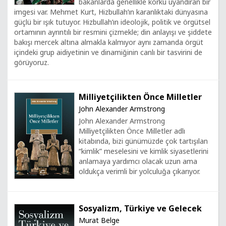
bakanlarda genellikle korku uyandıran bir
imgesi var. Mehmet Kurt, Hizbullah’ın karanlıktaki dünyasına
güçlü bir ışık tutuyor. Hizbullah’ın ideolojik, politik ve örgütsel
ortamının ayrıntılı bir resmini çizmekle; din anlayışı ve şiddete
bakışı mercek altına almakla kalmıyor aynı zamanda örgüt
içindeki grup aidiyetinin ve dinamiğinin canlı bir tasvirini de
görüyoruz.
Milliyetçilikten Önce Milletler
John Alexander Armstrong
John Alexander Armstrong
Milliyetçilikten Önce Milletler adlı
kitabında, bizi günümüzde çok tartışılan
“kimlik” meselesini ve kimlik siyasetlerini
anlamaya yardımcı olacak uzun ama
oldukça verimli bir yolculuğa çıkarıyor.
Sosyalizm, Türkiye ve Gelecek
Murat Belge