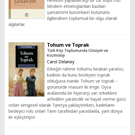
herkesin yapabileceği bir tür büyü mü?
Modern etneloglardan bazıları
şamanizmi kurumların bütününü
ilgilendiren toplumsal bir olgu olarak
algılarlar.
Tohum ve Toprak
Türk Köy Toplumunda Cinsiyet ve
Kozmoloji
Carol Delaney
Erkeğin rahme tohumu bırakan yaratıcı;
kadının da bunu besleyen toprak
olduğuna inanılır. Tohum ve toprak –
görünürde masum iki imge. Oysa
aralarında bir hiyerarşi var; erkeklere
atfedilen yaratıcılık ve hayat verme gücü
onları simgesel olarak Tanrı’ya yaklaştırırken, kadınların
besleyici rolü onları Tanrı tarafından yaratılanla, yani dünya
ile eşleştiriyor.