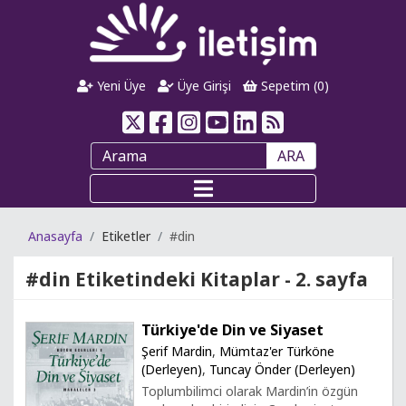
Yeni Üye
Üye Girişi
Sepetim (
0
)
ARA
Anasayfa
Etiketler
#din
#din
Etiketindeki Kitaplar - 2. sayfa
Türkiye'de Din ve Siyaset
Şerif Mardin
,
Mümtaz'er Türköne
(Derleyen)
,
Tuncay Önder (Derleyen)
Toplumbilimci olarak Mardin’in özgün