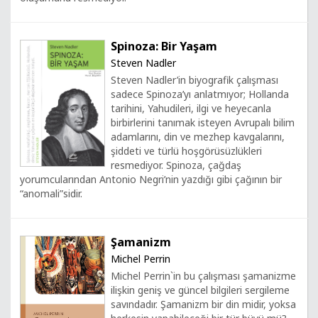
Spinoza: Bir Yaşam
Steven Nadler
Steven Nadler’in biyografik çalışması
sadece Spinoza’yı anlatmıyor; Hollanda
tarihini, Yahudileri, ilgi ve heyecanla
birbirlerini tanımak isteyen Avrupalı bilim
adamlarını, din ve mezhep kavgalarını,
şiddeti ve türlü hoşgörüsüzlükleri
resmediyor. Spinoza, çağdaş
yorumcularından Antonio Negri’nin yazdığı gibi çağının bir
“anomali”sidir.
Şamanizm
Michel Perrin
Michel Perrin`in bu çalışması şamanizme
ilişkin geniş ve güncel bilgileri sergileme
savındadır. Şamanizm bir din midir, yoksa