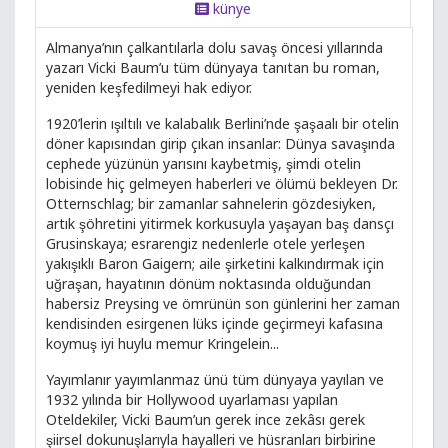
künye
Almanya’nın çalkantılarla dolu savaş öncesi yıllarında
yazarı Vicki Baum’u tüm dünyaya tanıtan bu roman,
yeniden keşfedilmeyi hak ediyor.
1920’lerin ışıltılı ve kalabalık Berlini’nde şaşaalı bir otelin
döner kapısından girip çıkan insanlar: Dünya savaşında
cephede yüzünün yarısını kaybetmiş, şimdi otelin
lobisinde hiç gelmeyen haberleri ve ölümü bekleyen Dr.
Otternschlag; bir zamanlar sahnelerin gözdesiyken,
artık şöhretini yitirmek korkusuyla yaşayan baş dansçı
Grusinskaya; esrarengiz nedenlerle otele yerleşen
yakışıklı Baron Gaigern; aile şirketini kalkındırmak için
uğraşan, hayatının dönüm noktasında olduğundan
habersiz Preysing ve ömrünün son günlerini her zaman
kendisinden esirgenen lüks içinde geçirmeyi kafasına
koymuş iyi huylu memur Kringelein...
Yayımlanır yayımlanmaz ünü tüm dünyaya yayılan ve
1932 yılında bir Hollywood uyarlaması yapılan
Oteldekiler, Vicki Baum’un gerek ince zekâsı gerek
şiirsel dokunuşlarıyla hayalleri ve hüsranları birbirine