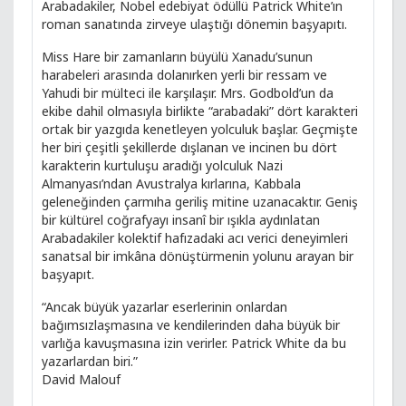
Arabadakiler, Nobel edebiyat ödüllü Patrick White’ın
roman sanatında zirveye ulaştığı dönemin başyapıtı.
Miss Hare bir zamanların büyülü Xanadu’sunun
harabeleri arasında dolanırken yerli bir ressam ve
Yahudi bir mülteci ile karşılaşır. Mrs. Godbold’un da
ekibe dahil olmasıyla birlikte “arabadaki” dört karakteri
ortak bir yazgıda kenetleyen yolculuk başlar. Geçmişte
her biri çeşitli şekillerde dışlanan ve incinen bu dört
karakterin kurtuluşu aradığı yolculuk Nazi
Almanyası’ndan Avustralya kırlarına, Kabbala
geleneğinden çarmıha geriliş mitine uzanacaktır. Geniş
bir kültürel coğrafyayı insanî bir ışıkla aydınlatan
Arabadakiler kolektif hafızadaki acı verici deneyimleri
sanatsal bir imkâna dönüştürmenin yolunu arayan bir
başyapıt.
“Ancak büyük yazarlar eserlerinin onlardan
bağımsızlaşmasına ve kendilerinden daha büyük bir
varlığa kavuşmasına izin verirler. Patrick White da bu
yazarlardan biri.”
David Malouf