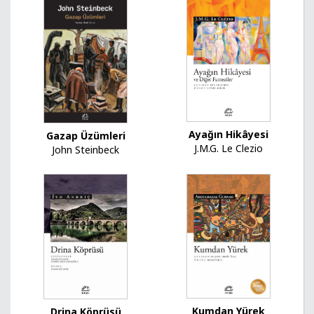
Ayağın Hikâyesi
Gazap Üzümleri
J.M.G. Le Clezio
John Steinbeck
Kumdan Yürek
Drina Köprüsü