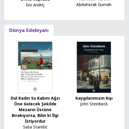
Abdulrazak Gurnah
İvo Andriç
Dünya Edebiyatı
Dul Kadın Su Kabını Ağzı
Kaygılarımızın Kışı
Öne Gelecek Şekilde
John Steinbeck
Mezarın Üstüne
Bırakıyorsa, Bilin ki İlgi
İstiyordur
Saša Stanišić