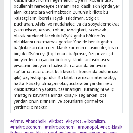
klasik iktisat kuramı egemendir. Öyle ki Nobel iktisat
ödüllerinin neredeyse tamamı neo-klasik akın içinde yer
alan iktisatçılara verilmektedir. Bununla birlikte bu
iktisatçıların liberal (Hayek, Friedman, Stigler,
Buchanan, Allais) ve müdahaleci ya da sosyaldemokrat
(Samuelson, Arrow, Tobun, Modigliani, Solow vb.)
olarak nitelenebilecek iki büyük gruba bölünmüş
olduklarını unutmamak gerekir. Yine de her iki gruba
bağlı iktisatçıların neo-klasik kuramın esasını oluşturan
birçok düşünceyi (toplumun, bağımsız, özgür ve eşit
bireylerden oluşan bir bütün şeklinde anlaşılması ve
piyasanın bireylerin faaliyetleri arasında bir uyum
sağlama aracı olarak belirleyici bir konumda bulunması
gibi) paylaştığı görülür. Bu kitabın amacı matematikçi,
hatta iktisatçı olmayan okuyuculara bir yandan neo-
klasik iktisadın yapısını, tasarlanışını, tutarlılığını ve iç
mantığını kavramalarında kolaylık sağlarken, öte
yandan onun sınırlarını ve sorunlarını görmekte
yardımcı olmaktır.
#firma
,
#hanehalkı
,
#iktisat
,
#keynes
,
#liberalizm
,
#makroekonomi
,
#mikroekonomi
,
#monopol
,
#neo-klasik
iktisat
,
#neo-klasik teori
,
#oligopol
,
#opitmum
,
#piyasa
,