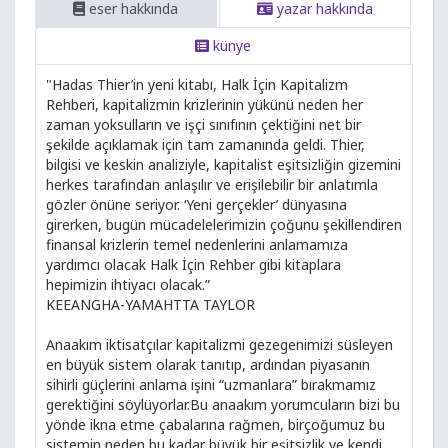
eser hakkında
yazar hakkında
künye
"Hadas Thier’in yeni kitabı, Halk İçin Kapitalizm
Rehberi, kapitalizmin krizlerinin yükünü neden her
zaman yoksulların ve işçi sınıfının çektiğini net bir
şekilde açıklamak için tam zamanında geldi. Thier,
bilgisi ve keskin analiziyle, kapitalist eşitsizliğin gizemini
herkes tarafından anlaşılır ve erişilebilir bir anlatımla
gözler önüne seriyor. ‘Yeni gerçekler’ dünyasına
girerken, bugün mücadelelerimizin çoğunu şekillendiren
finansal krizlerin temel nedenlerini anlamamıza
yardımcı olacak Halk İçin Rehber gibi kitaplara
hepimizin ihtiyacı olacak.”
KEEANGHA-YAMAHTTA TAYLOR
Anaakım iktisatçılar kapitalizmi gezegenimizi süsleyen
en büyük sistem olarak tanıtıp, ardından piyasanın
sihirli güçlerini anlama işini “uzmanlara” bırakmamız
gerektiğini söylüyorlar.Bu anaakım yorumcuların bizi bu
yönde ikna etme çabalarına rağmen, birçoğumuz bu
sistemin neden bu kadar büyük bir eşitsizlik ve kendi