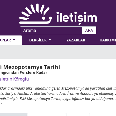
ARA
TAPLAR
DERGİLER
YAZARLAR
HAKKIM
i
i Mezopotamya Tarihi
angıcından Perslere Kadar
lettin Köroğlu
klar arasındaki ülke" anlamına gelen Mezopotamya'da yaratılan kültür,
iz, Suriye, Filistin, Arabistan Yarımadası, İran ve Anadolu'yu etkilemiş 
endirilmiştir. Eski Mezopotamya Tarihi, uygarlığımızı borçlu olduğumuz
r.