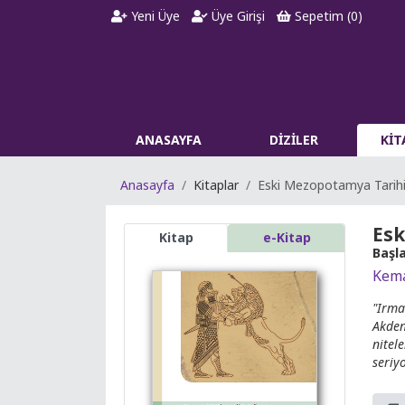
Yeni Üye
Üye Girişi
Sepetim (
0
)
ANASAYFA
DİZİLER
Kİ
Anasayfa
Kitaplar
Eski Mezopotamya Tarih
Esk
Kitap
e-Kitap
Başl
Kema
"Irma
Akden
nitel
seriyo