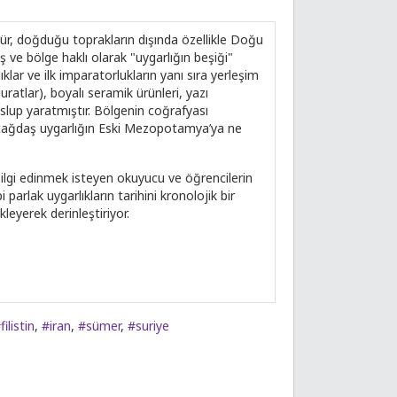
ür, doğduğu toprakların dışında özellikle Doğu
ş ve bölge haklı olarak "uygarlığın beşiği"
lıklar ve ilk imparatorlukların yanı sıra yerleşim
uratlar), boyalı seramik ürünleri, yazı
 üslup yaratmıştır. Bölgenin coğrafyası
ar çağdaş uygarlığın Eski Mezopotamya’ya ne
lgi edinmek isteyen okuyucu ve öğrencilerin
 parlak uygarlıkların tarihini kronolojik bir
kleyerek derinleştiriyor.
filistin
,
#iran
,
#sümer
,
#suriye