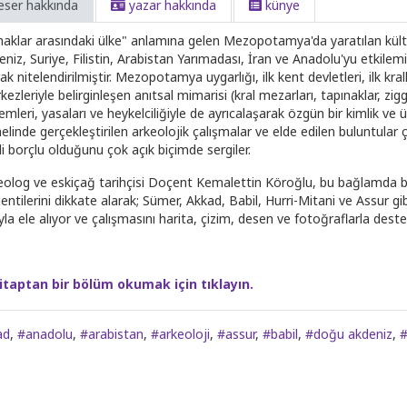
eser hakkında
yazar hakkında
künye
maklar arasındaki ülke" anlamına gelen Mezopotamya'da yaratılan kült
niz, Suriye, Filistin, Arabistan Yarımadası, İran ve Anadolu'yu etkilemi
ak nitelendirilmiştir. Mezopotamya uygarlığı, ilk kent devletleri, ilk kral
ezleriyle belirginleşen anıtsal mimarisi (kral mezarları, tapınaklar, zigg
emleri, yasaları ve heykelciliğiyle de ayrıcalaşarak özgün bir kimlik ve
elinde gerçekleştirilen arkeolojik çalışmalar ve elde edilen buluntul
li borçlu olduğunu çok açık biçimde sergiler.
eolog ve eskiçağ tarihçisi Doçent Kemalettin Köroğlu, bu bağlamda bi
entilerini dikkate alarak; Sümer, Akkad, Babil, Hurri-Mitani ve Assur gibi
yla ele alıyor ve çalışmasını harita, çizim, desen ve fotoğraflarla deste
itaptan bir bölüm okumak için tıklayın.
ad
,
#anadolu
,
#arabistan
,
#arkeoloji
,
#assur
,
#babil
,
#doğu akdeniz
,
#