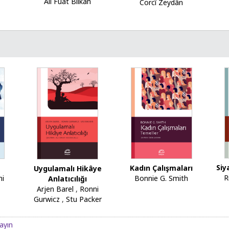
Ali Fuat Bilkan
Corcî Zeydân
Siy
Kadın Çalışmaları
Uygulamalı Hikâye
R
ni
Bonnie G. Smith
Anlatıcılığı
Arjen Barel
,
Ronni
Gurwicz
,
Stu Packer
layın