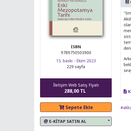
"Ir
Akde
olar
merk
sist
tem
ISBN
den
9789750503900
Ark
15. baskı - Ekim 2023
bekl
229 sayfa
sıra
İletişim Web Satış Fiyatı
288,00 TL
K
Sepete Ekle
#akk
E-KİTAP SATIN AL