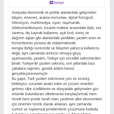
künye
Dünyada ekonomik ve politik alanlardaki gelişmeler;
bilişim, internet, arama motorları, dijital fotoğraf,
televizyon, multimedya, oyun, taşımacılık,
telekomünikasyon, insanla makine arasındaki ilişki, ses
tanıma, dış kaynak kullanımı, açık kod, süreç ve
dağıtım ağları gibi alanlardaki yenilikler, yazılım ürün ve
hizmetlerinin yönünü de etkilemektedir.
Avrupa Birliği sürecinde ve bilişimin yalnızca kullanıcısı
değil, aynı zamanda üreticisi olmaya geçiş
aşamasında, yazılım, Türkiye için öncelikli sektörlerden
biridir. Türkiye'de yazılım sektörü, son yıllardaki bazı
çabalara rağmen, gerekli atılımı henüz
gerçekleştirememiştir.
Bu yapıt, Türk yazılım sektörüne yön ve strateji
belirleyici; sorunları analiz eden ve çözüm önerileri
getiren; ülke özelliklerini ve dünyadaki gelişmeleri göz
önünde bulunduran; ülkelerarası karşılaştırmalı; hem
teorik hem pratik tarafı olan; yazılımın ülke ekonomileri
için önemini teorik olarak anlatan, aynı zamanda
somut ve toplumsal problemlerin çözümüne katkıda