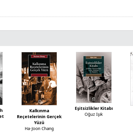
Eşitsizlikler Kitabı
ah
Kalkınma
Oğuz Işık
et
Reçetelerinin Gerçek
Yüzü
Ha-Joon Chang