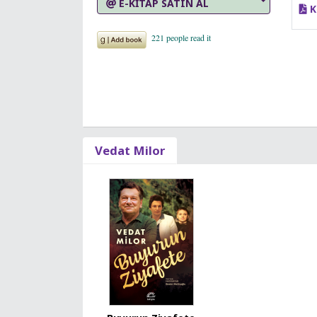
E-KİTAP SATIN AL
K
Vedat Milor