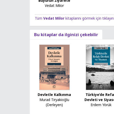
Buyurun Ziyafete
Vedat Milor
Tüm
Vedat Milor
kitaplarını görmek için tıklayın
Bu kitaplar da ilginizi çekebilir
Türkiye’de Ref
Devletle Kalkınma
Devleti ve Siyas
Murad Tiryakioğlu
Erdem Yörük
(Derleyen)