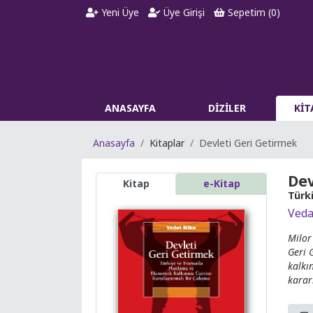
Yeni Üye
Üye Girişi
Sepetim (
0
)
ANASAYFA
DİZİLER
Kİ
Anasayfa
Kitaplar
Devleti Geri Getirmek
Dev
Kitap
e-Kitap
Türk
Veda
Milor’
Geri G
kalkın
kararl