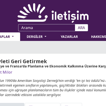
ARA
TAPLAR
DERGİLER
YAZARLAR
HAKKIM
leti Geri Getirmek
iye ve Fransa'da Planlama ve Ekonomik Kalkınma Üzerine Karşıl
t Milor
un 1990’da Amerikan Sosyoloji Derneği’nin verdiği “en iyi tez ödülü”nü
etirmek egemen sınıfların yapılanışını, güç/iktidar blokları arasında kur
ması için uğraşan planlamacıların tüm bu ilişkiler içinde nasıl konum
ar üzerindeki etkisini ustalıkla sergiliyor.