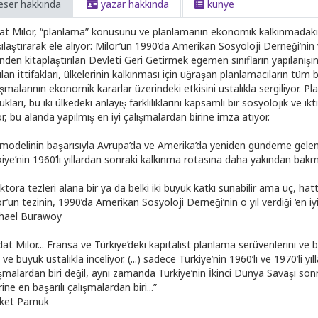
eser hakkında
yazar hakkında
künye
at Milor, “planlama” konusunu ve planlamanın ekonomik kalkınmadaki yer
̧ılaştırarak ele alıyor: Milor’un 1990’da Amerikan Sosyoloji Derneği’nin ve
nden kitaplaştırılan Devleti Geri Getirmek egemen sınıfların yapılanışını
ılan ittifakları, ülkelerinin kalkınması için uğraşan planlamacıların tüm bu
ışmalarının ekonomik kararlar üzerindeki etkisini ustalıkla sergiliyor. Pl
ukları, bu iki ülkedeki anlayış farklılıklarını kapsamlı bir sosyolojik ve ik
r, bu alanda yapılmış en iyi çalışmalardan birine imza atıyor.
n modelinin başarısıyla Avrupa’da ve Amerika’da yeniden gündeme gele
kiye’nin 1960’lı yıllardan sonraki kalkınma rotasına daha yakından bakmak
tora tezleri alana bir ya da belki iki büyük katkı sunabilir ama üç, hat
r’un tezinin, 1990’da Amerikan Sosyoloji Derneği’nin o yıl verdiği ‘en iyi te
hael Burawoy
at Milor... Fransa ve Türkiye’deki kapitalist planlama serüvenlerini ve b
e ve büyük ustalıkla inceliyor. (...) sadece Türkiye’nin 1960’lı ve 1970’li
ışmalardan biri değil, aynı zamanda Türkiye’nin İkinci Dünya Savaşı so
rine en başarılı çalışmalardan biri...”
vket Pamuk