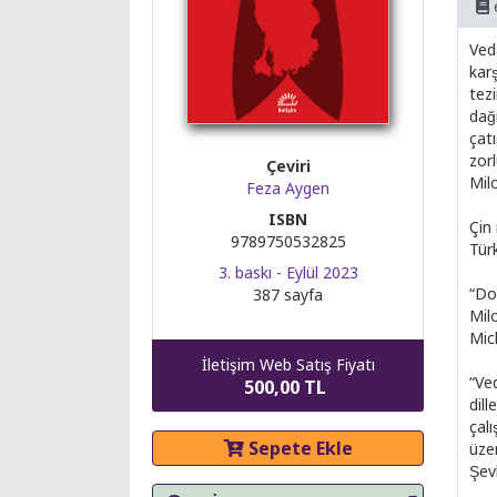
Ved
kars
tezi
dağ
çat
zorl
Çeviri
Milo
Feza Aygen
ISBN
Çi
9789750532825
Tür
3. baskı - Eylül 2023
“Dok
387 sayfa
Milo
Mic
İletişim Web Satış Fiyatı
“Ved
500,00 TL
dill
çal
Sepete Ekle
üze
Şe