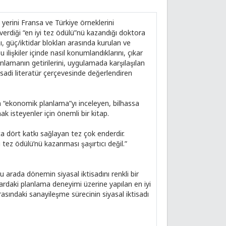
ini Fransa ve Türkiye örneklerini
rdiği “en iyi tez ödülü”nü kazandığı doktora
, güç/iktidar blokları arasında kurulan ve
 ilişkiler içinde nasıl konumlandıklarını, çıkar
anlamanın getirilerini, uygulamada karşılaşılan
tisadi literatür çerçevesinde değerlendiren
n “ekonomik planlama”yı inceleyen, bilhassa
 isteyenler için önemli bir kitap.
ta dört katkı sağlayan tez çok enderdir.
z ödülü’nü kazanması şaşırtıcı değil.”
u arada dönemin siyasal iktisadını renkli bir
 yıllardaki planlama deneyimi üzerine yapılan en iyi
nrasındaki sanayileşme sürecinin siyasal iktisadı