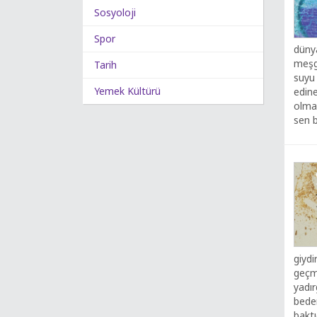
Sosyoloji
Spor
düny
meşg
Tarih
suyu 
Yemek Kültürü
edin
olma
sen b
giyd
geçmi
yadı
beden
baktı