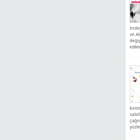
trole
ve A
değiş
edile
kıstı
satır
çağrı
yüzl