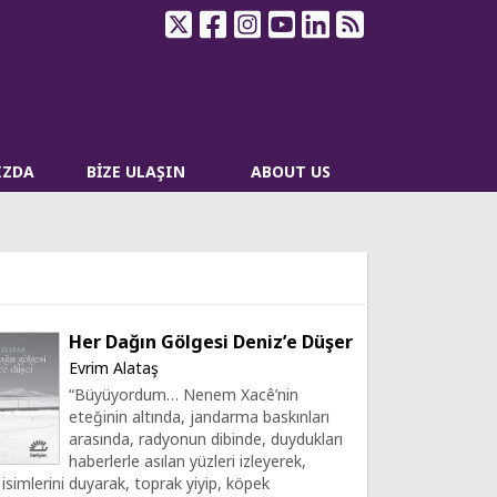
IZDA
BİZE ULAŞIN
ABOUT US
Her Dağın Gölgesi Deniz’e Düşer
Evrim Alataş
“Büyüyordum… Nenem Xacê’nin
eteğinin altında, jandarma baskınları
arasında, radyonun dibinde, duydukları
haberlerle asılan yüzleri izleyerek,
n isimlerini duyarak, toprak yiyip, köpek