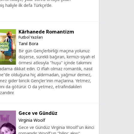
iş haliyle ilk defa Türkçe’de.
Kârhanede Romantizm
Futbol Yazıları
Tanıl Bora
Bir gün Gençlerbirliği maçına yolunuz
düşerse, sürekli bağıran, kırmızı-siyah el
örmesi atkısıyla "huşu" içinde takımını
dama dikkat edin. O iflah olmaz romantik, nasıl
ane"de olduğuna hiç aldırmadan, yağmur demez,
z gider biricik Gençler'inin maçlarına. Yetmez,
ını da götürür. O da yetmez, etrafındakileri
andırır.
Gece ve Gündüz
Virginia Woolf
Gece ve Gündüz Virginia Woolf'un ikinci
romanıdır. Woolf'un "bilinç akışı"