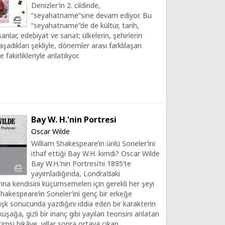
Denizler’in 2. cildinde,
“seyahatname”sine devam ediyor. Bu
“seyahatname”de de kültür, tarih,
anlar, edebiyat ve sanat; ülkelerin, şehirlerin
aşadıkları şekliyle, dönemler arası farklılaşan
 fakirlikleriyle anlatılıyor.
Bay W. H.'nin Portresi
Oscar Wilde
William Shakespeare’in ünlü Soneler’ini
ithaf ettiği Bay W.H. kimdi? Oscar Wilde
Bay W.H.’nin Portresi’ni 1895’te
yayımladığında, Londra’daki
na kendisini küçümsemeleri için gerekli her şeyi
Shakespeare’in Soneler’ini genç bir erkeğe
k sonucunda yazdığını iddia eden bir karakterin
uşağa, gizli bir inanç gibi yayılan teorisini anlatan
timsi hikâye, yıllar sonra ortaya çıkan