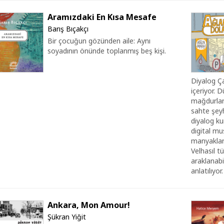
Aramızdaki En Kısa Mesafe
Barış Bıçakçı
Bir çocuğun gözünden aile: Aynı
soyadının önünde toplanmış beş kişi.
Diyalog Çab
içeriyor. D
mağdurları
sahte şeyhl
diyalog kur
digital mu
manyakları
Velhasıl t
araklanabi
anlatılıyor.
Ankara, Mon Amour!
Şükran Yiğit