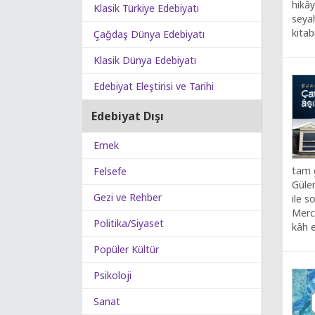
hikâ
Klasik Türkiye Edebiyatı
seya
kitab
Çağdaş Dünya Edebiyatı
Klasik Dünya Edebiyatı
Edebiyat Eleştirisi ve Tarihi
Edebiyat Dışı
Emek
tam g
Felsefe
Güler
Gezi ve Rehber
ile s
Merca
Politika/Siyaset
kâh e
Popüler Kültür
Psikoloji
Sanat