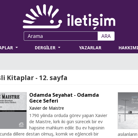
ARA
TAPLAR
DERGİLER
YAZARLAR
HAKKIM
li Kitaplar - 12. sayfa
Odamda Seyahat - Odamda
Gece Seferi
Xavier de Maistre
1790 yılında orduda görev yapan Xavier
de Maistre, kırk iki gün sürecek bir ev
hapsine mahkum edilir. Bu ev hapsinin
unda dillere destan olmuş, komik ve eğlenceli bir
asılanları