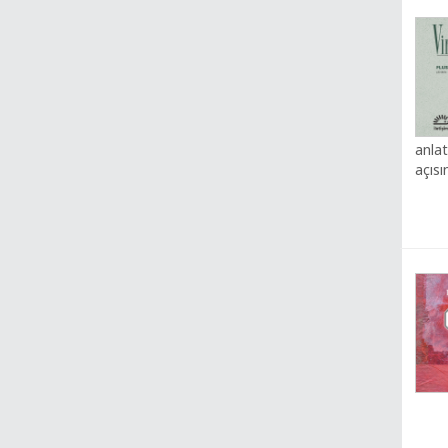
anla
açısı