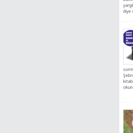
yargı
diye 
sorm
Şebne
kitab
okuna