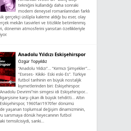
tekniğini kullandığı daha sonraki
modern deneysel romanlarından farklı
sik gerçekçi üslûpla kaleme aldığı bu eser, olay
rçek mekân tasvirleri ve titizlikle betimlenmiş
ri, dönemin atmosferini yansıtan özellikleriyle
yor.
Anadolu Yıldızı Eskişehirspor
Özgür Topyıldız
“Anadolu Yıldızı”… “Kırmızı Şimşekler”…
“Eseses- Kikiki- Eski eski-Es”. Türkiye
futbol tarihinin en büyük nostaljik
kıymetlerinden biri: Eskişehirspor.
Anadolu Devrimi”nin simgesi idi Eskişehirspor…
igarşisine karşı çıkan ilk büyük tehditti… Altın
Eskişehirspor, 1960’lar/1970’ler dönümü
inde yaşanan toplumsal değişim dinamizminin,
yu sarsmaya dönük heyecanının futbol
ki temsilcisiydi, sanki…