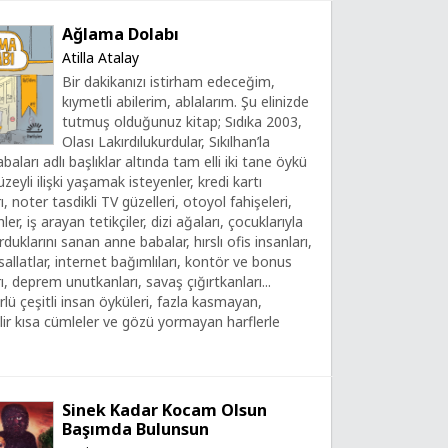
Ağlama Dolabı
Atilla Atalay
Bir dakikanızı istirham edeceğim,
kıymetli abilerim, ablalarım. Şu elinizde
tutmuş olduğunuz kitap; Sıdıka 2003,
Olası Lakırdılukurdular, Sıkılhan’la
aları adlı başlıklar altında tam elli iki tane öykü
üzeyli ilişki yaşamak isteyenler, kredi kartı
, noter tasdikli TV güzelleri, otoyol fahişeleri,
er, iş arayan tetikçiler, dizi ağaları, çocuklarıyla
duklarını sanan anne babalar, hırslı ofis insanları,
sallatlar, internet bağımlıları, kontör ve bonus
, deprem unutkanları, savaş çığırtkanları...
ürlü çeşitli insan öyküleri, fazla kasmayan,
lir kısa cümleler ve gözü yormayan harflerle
Sinek Kadar Kocam Olsun
Başımda Bulunsun