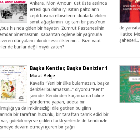
Ankara, Mon Amour! üst üste asılınca
ertesi gün daha iyi ısıtan paltoların
cepli basma elbiselerin dualarla ekilen
simit ağaçlarının üç tam bir paso’nun
de yansıta
ybüs hızında giden bir hayatın Zümrüt Pastanesi’nin
Hatice Mer
lemdar Sineması’nın sabahtan öğlene bir yağmurla
şaheseri...
iveren dünyaların ikindi sessizliklerinin ... Bize vaat
nler de bunlar değil miydi zaten?
Başka Kentler, Başka Denizler 1
Murat Belge
Kavafis “Yeni bir ülke bulamazsın, başka
denizler bulamazsın...” diyordu “Kent”
şiirinde. Kendinden kaçamama haline
gönderme yapan, adeta bir
rılmışlığı ya da imkânsızlığı dile getiren bu şiirin
larında bir taraftan hüzünlü, bir taraftan tahrik edici bir
 var; gidebilmeyi ve gidilen farklı yerlerde de kendinizle
eşmeye devam etmeyi içeren bir çağrı.