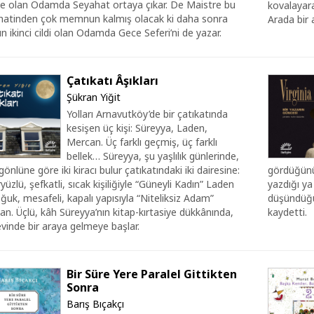
ye olan Odamda Seyahat ortaya çıkar. De Maistre bu
kovalayara
hatinden çok memnun kalmış olacak ki daha sonra
Arada bir
ın ikinci cildi olan Odamda Gece Seferi’ni de yazar.
Çatıkatı Âşıkları
Şükran Yiğit
Yolları Arnavutköy’de bir çatıkatında
kesişen üç kişi: Süreyya, Laden,
Mercan. Üç farklı geçmiş, üç farklı
bellek… Süreyya, şu yaşlılık günlerinde,
önlüne göre iki kiracı bulur çatıkatındaki iki dairesine:
gördüğünü,
yüzlü, şefkatli, sıcak kişiliğiyle “Güneyli Kadın” Laden
yazdığı ya
oğuk, mesafeli, kapalı yapısıyla “Niteliksiz Adam”
düşündüğün
n. Üçlü, kâh Süreyya’nın kitap-kırtasiye dükkânında,
kaydetti.
vinde bir araya gelmeye başlar.
Bir Süre Yere Paralel Gittikten
Sonra
Barış Bıçakçı