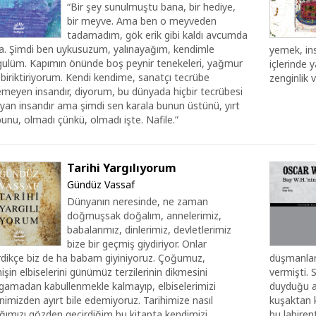
“Bir şey sunulmuştu bana, bir hediye,
bir meyve. Ama ben o meyveden
tadamadım, gök erik gibi kaldı avcumda
a. Şimdi ben uykusuzum, yalınayağım, kendimle
yemek, ins
ulüm. Kapımın önünde boş peynir tenekeleri, yağmur
içlerinde y
biriktiriyorum. Kendi kendime, sanatçı tecrübe
zenginlik ve
emeyen insandır, diyorum, bu dünyada hiçbir tecrübesi
yan insandır ama şimdi sen karala bunun üstünü, yırt
unu, olmadı çünkü, olmadı işte. Nafile.”
Tarihi Yargılıyorum
Gündüz Vassaf
Dünyanın neresinde, ne zaman
doğmuşsak doğalım, annelerimiz,
babalarımız, dinlerimiz, devletlerimiz
bize bir geçmiş giydiriyor. Onlar
irdikçe biz de ha babam giyiniyoruz. Çoğumuz,
düşmanları
şin elbiselerini günümüz terzilerinin dikmesini
vermişti. 
rgamadan kabullenmekle kalmayıp, elbiselerimizi
duyduğu aş
imizden ayırt bile edemiyoruz. Tarihimize nasıl
kuşaktan k
ğımızı gözden geçirdiğim bu kitapta kendimizi
bu labiren