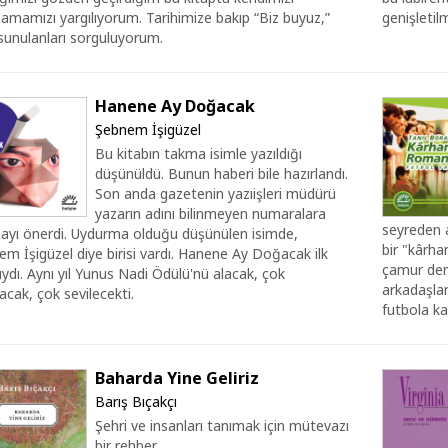
lamamızı yargılıyorum. Tarihimize bakıp “Biz buyuz,”
genişletilm
sunulanları sorguluyorum.
Hanene Ay Doğacak
Şebnem İşigüzel
Bu kitabın takma isimle yazıldığı
düşünüldü. Bunun haberi bile hazırlandı.
Son anda gazetenin yazıişleri müdürü
yazarın adını bilinmeyen numaralara
seyreden a
ayı önerdi. Uydurma olduğu düşünülen isimde,
bir "kârh
m İşigüzel diye birisi vardı. Hanene Ay Doğacak ilk
çamur deme
ıydı. Aynı yıl Yunus Nadi Ödülü'nü alacak, çok
arkadaşlar
cak, çok sevilecekti.
futbola kaz
Baharda Yine Geliriz
Barış Bıçakçı
Şehri ve insanları tanımak için mütevazı
bir rehber.