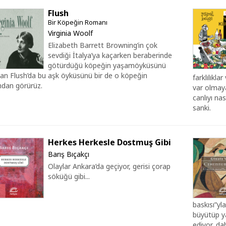
Flush
Bir Köpeğin Romanı
Virginia Woolf
Elizabeth Barrett Browning’in çok
sevdiği İtalya’ya kaçarken beraberinde
götürdüğü köpeğin yaşamöyküsünü
tan Flush’da bu aşk öyküsünü bir de o köpeğin
farklılıkl
ndan görürüz.
var olmay
canlıyı na
sanki.
Herkes Herkesle Dostmuş Gibi
Barış Bıçakçı
Olaylar Ankara’da geçiyor, gerisi çorap
söküğü gibi...
baskısı”y
büyütüp ya
ediyor, d