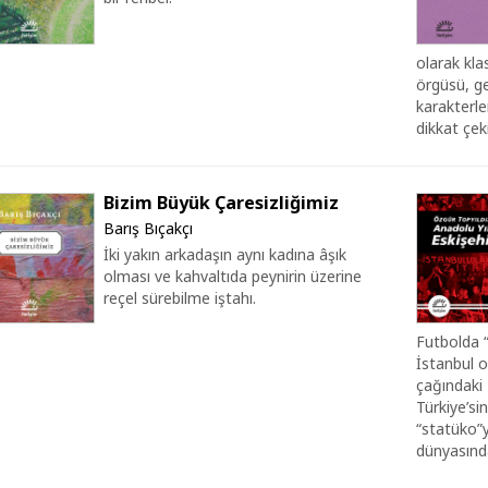
olarak kla
örgüsü, ge
karakterle
dikkat çeki
Bizim Büyük Çaresizliğimiz
Barış Bıçakçı
İki yakın arkadaşın aynı kadına âşık
olması ve kahvaltıda peynirin üzerine
reçel sürebilme iştahı.
Futbolda “
İstanbul ol
çağındaki 
Türkiye’s
“statüko”
dünyasında