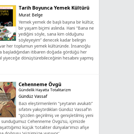
Tarih Boyunca Yemek Kültürü
Murat Belge
Yemek yemek de başlı başına bir kültür,
bir yaşam biçimi aslında. Hani “Bana ne
yediğini söyle, sana kim olduğunu
söyleyeyim” denecek kadar belirgin
ar var her toplumun yemek kültüründe. İnsanoğlu
a başladığından itibaren doğada gördüğü her
sıl yiyeceğe dönüştürebileceğinin hesabını yapmış
Cehenneme Övgü
Gündelik Hayatta Totalitarizm
Gündüz Vassaf
Bazı eleştirmenlerin “şeytanın avukatı”
sıfatını yakıştırdıkları Gündüz Vassaf’ın
“gözden geçirilmiş ve genişletilmiş yeni
la sunduğumuz Cehenneme Övgü’sü, içimizde
şattığımız küçük ‘totaliter dünyalar’ımızı afişe
aha doğrusu ‘yüzümüze vuruyor’.