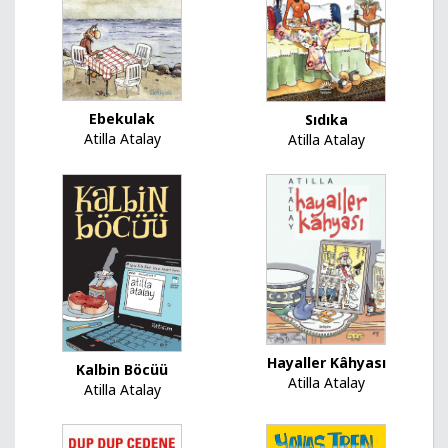
Ebekulak
Sıdıka
Atilla Atalay
Atilla Atalay
Hayaller Kâhyası
Kalbin Böcüü
Atilla Atalay
Atilla Atalay