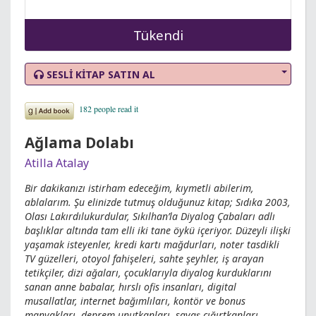
Tükendi
SESLİ KİTAP SATIN AL
Ağlama Dolabı
Atilla Atalay
Bir dakikanızı istirham edeceğim, kıymetli abilerim,
ablalarım. Şu elinizde tutmuş olduğunuz kitap; Sıdıka 2003,
Olası Lakırdılukurdular, Sıkılhan’la Diyalog Çabaları adlı
başlıklar altında tam elli iki tane öykü içeriyor. Düzeyli ilişki
yaşamak isteyenler, kredi kartı mağdurları, noter tasdikli
TV güzelleri, otoyol fahişeleri, sahte şeyhler, iş arayan
tetikçiler, dizi ağaları, çocuklarıyla diyalog kurduklarını
sanan anne babalar, hırslı ofis insanları, digital
musallatlar, internet bağımlıları, kontör ve bonus
manyakları, deprem unutkanları, savaş çığırtkanları...