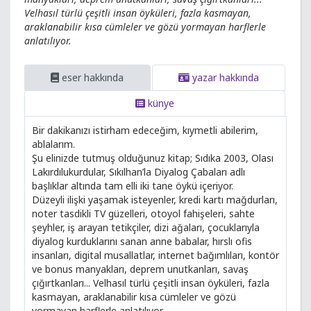
Velhasıl türlü çeşitli insan öyküleri, fazla kasmayan,
araklanabilir kısa cümleler ve gözü yormayan harflerle
anlatılıyor.
eser hakkında
yazar hakkında
künye
Bir dakikanızı istirham edeceğim, kıymetli abilerim,
ablalarım.
Şu elinizde tutmuş olduğunuz kitap; Sıdıka 2003, Olası
Lakırdılukurdular, Sıkılhan’la Diyalog Çabaları adlı
başlıklar altında tam elli iki tane öykü içeriyor.
Düzeyli ilişki yaşamak isteyenler, kredi kartı mağdurları,
noter tasdikli TV güzelleri, otoyol fahişeleri, sahte
şeyhler, iş arayan tetikçiler, dizi ağaları, çocuklarıyla
diyalog kurduklarını sanan anne babalar, hırslı ofis
insanları, digital musallatlar, internet bağımlıları, kontör
ve bonus manyakları, deprem unutkanları, savaş
çığırtkanları... Velhasıl türlü çeşitli insan öyküleri, fazla
kasmayan, araklanabilir kısa cümleler ve gözü
yormayan harflerle anlatılıyor.