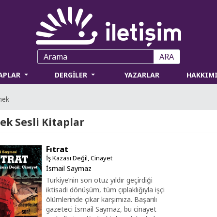
ARA
TAPLAR
DERGİLER
YAZARLAR
HAKKIM
mek
k Sesli Kitaplar
Fıtrat
İş Kazası Değil, Cinayet
İsmail Saymaz
Türkiye’nin son otuz yıldır geçirdiği
iktisadi dönüşüm, tüm çıplaklığıyla işçi
ölümlerinde çıkar karşımıza. Başarılı
gazeteci İsmail Saymaz, bu cinayet