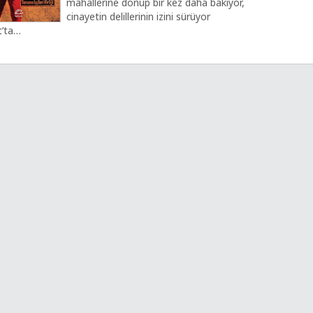
mahallerine dönüp bir kez daha bakıyor,
cinayetin delillerinin izini sürüyor
t’ta…