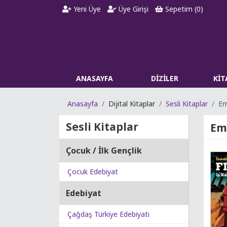
Yeni Üye
Üye Girişi
Sepetim (
0
)
ANASAYFA
DİZİLER
Kİ
Anasayfa
Dijital Kitaplar
Sesli Kitaplar
E
Sesli Kitaplar
Eme
Çocuk / İlk Gençlik
Çocuk Edebiyat
Edebiyat
Çağdaş Türkiye Edebiyatı