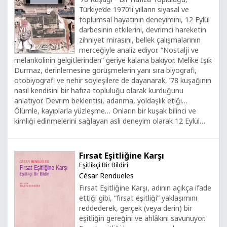
Türkiye’de 1970’li yılların siyasal ve
toplumsal hayatının deneyimini, 12 Eylül
darbesinin etkilerini, devrimci hareketin
zihniyet mirasını, bellek çalışmalarının
merceğiyle analiz ediyor. “Nostalji ve
melankolinin gelgitlerinden” geriye kalana bakıyor. Melike Işık
Durmaz, derinlemesine görüşmelerin yanı sıra biyografi,
otobiyografi ve nehir söyleşilere de dayanarak, ’78 kuşağının
nasıl kendisini bir hafıza topluluğu olarak kurduğunu
anlatıyor. Devrim beklentisi, adanma, yoldaşlık etiği…
Ölümle, kayıplarla yüzleşme… Onların bir kuşak bilinci ve
kimliği edinmelerini sağlayan asli deneyim olarak 12 Eylül…
Fırsat Eşitliğine Karşı
Eşitlikçi Bir Bildiri
César Rendueles
Fırsat Eşitliğine Karşı, adının açıkça ifade
ettiği gibi, “fırsat eşitliği” yaklaşımını
reddederek, gerçek (veya derin) bir
eşitliğin gereğini ve ahlâkını savunuyor.