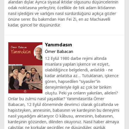
alandan dışlar. Ayrıca siyasal iktidar olgusunu düşüncelerinin
odak noktasına yerleştirir, özellikle de tek adam iktidarının
nasıl işlediğini ve varlığını nasıl sürdürdüğünü açıkça gözler
önüne serer. Bu bakımdan Han Fei Zi, en az Machiavelli
kadar, güncel bir düşünürdür.
Yanımdasın
Ömer Babacan
12 Eylül 1980 darbe rejimi altında
insanlara yapılan işkence ve eziyet,
olabildiğince belgelendi, anlatıldı - ne
kadar anlatılsa az… Tutuklanan, işkence
gören, hapsedilen “siyasiler”in
deneyimleriyle ilgili az çok bir birikim
oluştu. Peki ya onların yakınları, aileleri?
Onlar bu zulmü nasıl yaşadılar? Yanımdasın’da Ömer
Babacan, 12 Eylül döneminde devrimci olarak gözaltında ve
hapisteyken, annesinin, babasının ve kardeşinin bu deneyimi
nasıl yaşadığını aktarıyor. O kâbusu, annesinin, babasının,
kardeşinin gözünden, dilinden okuyoruz. Nasıl haber almaya
çalıştılar, ne korkular geçirdiler, ne düşündüler, günlük