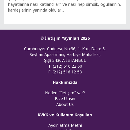
hayatlarına nasıl katlandılar? Ve nasıl hep dimdik, oğullarının,
kardeşlerinin yanında oldular…
© İletişim Yayınları 2026
Cumhuriyet Caddesi, No:36, 1. Kat, Daire 3,
Seyhan Apartmanı, Harbiye Mahallesi,
Şişli 34367, İSTANBUL
T: (212) 516 22 60
F: (212) 516 12 58
Hakkımızda
Neden "İletişim" var?
Bize Ulaşın
About Us
KVKK ve Kullanım Koşulları
Aydınlatma Metni