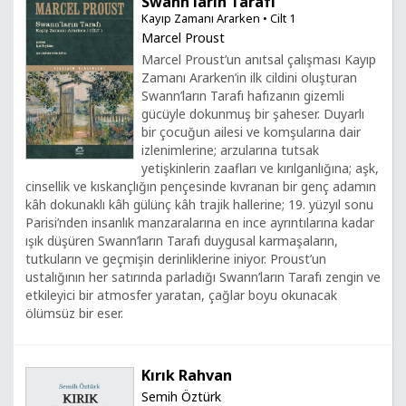
Swann'ların Tarafı
Kayıp Zamanı Ararken • Cilt 1
Marcel Proust
Marcel Proust’un anıtsal çalışması Kayıp
Zamanı Ararken’in ilk cildini oluşturan
Swann’ların Tarafı hafızanın gizemli
gücüyle dokunmuş bir şaheser. Duyarlı
bir çocuğun ailesi ve komşularına dair
izlenimlerine; arzularına tutsak
yetişkinlerin zaafları ve kırılganlığına; aşk,
cinsellik ve kıskançlığın pençesinde kıvranan bir genç adamın
kâh dokunaklı kâh gülünç kâh trajik hallerine; 19. yüzyıl sonu
Parisi’nden insanlık manzaralarına en ince ayrıntılarına kadar
ışık düşüren Swann’ların Tarafı duygusal karmaşaların,
tutkuların ve geçmişin derinliklerine iniyor. Proust’un
ustalığının her satırında parladığı Swann’ların Tarafı zengin ve
etkileyici bir atmosfer yaratan, çağlar boyu okunacak
ölümsüz bir eser.
Kırık Rahvan
Semih Öztürk