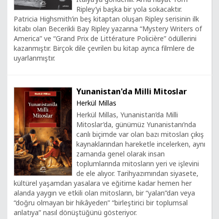
Ripley’yi başka bir yola sokacaktır.
Patricia Highsmith’in beş kitaptan oluşan Ripley serisinin ilk
kitabı olan Becerikli Bay Ripley yazarına “Mystery Writers of
America” ve “Grand Prix de Littérature Policière” ödüllerini
kazanmıştır. Birçok dile çevrilen bu kitap ayrıca filmlere de
uyarlanmıştır.
Yunanistan'da Milli Mitoslar
Herkül Millas
Herkül Millas, Yunanistan’da Milli
Mitoslar’da, günümüz Yunanistanı’nda
canlı biçimde var olan bazı mitosları çıkış
kaynaklarından hareketle incelerken, aynı
zamanda genel olarak insan
toplumlarında mitosların yeri ve işlevini
de ele alıyor. Tarihyazımından siyasete,
kültürel yaşamdan yasalara ve eğitime kadar hemen her
alanda yaygın ve etkili olan mitosların, bir “yalan”dan veya
“doğru olmayan bir hikâyeden” “birleştirici bir toplumsal
anlatıya” nasıl dönüştüğünü gösteriyor.