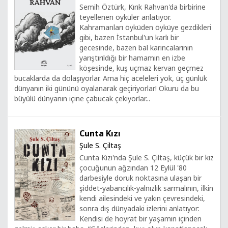
Semih Öztürk, Kırık Rahvan'da birbirine
teyellenen öyküler anlatıyor.
Kahramanları öyküden öyküye gezdikleri
gibi, bazen İstanbul'un karlı bir
gecesinde, bazen bal karıncalarının
yarıştırıldığı bir hamamın en izbe
köşesinde, kuş uçmaz kervan geçmez
bucaklarda da dolaşıyorlar. Ama hiç aceleleri yok, üç günlük
dünyanın iki gününü oyalanarak geçiriyorlar! Okuru da bu
büyülü dünyanın içine çabucak çekiyorlar...
Cunta Kızı
Şule S. Çiltaş
Cunta Kızı'nda Şule S. Çiltaş, küçük bir kız
çocuğunun ağzından 12 Eylül '80
darbesiyle doruk noktasına ulaşan bir
şiddet-yabancılık-yalnızlık sarmalının, ilkin
kendi ailesindeki ve yakın çevresindeki,
sonra dış dünyadaki izlerini anlatıyor:
Kendisi de hoyrat bir yaşamın içinden