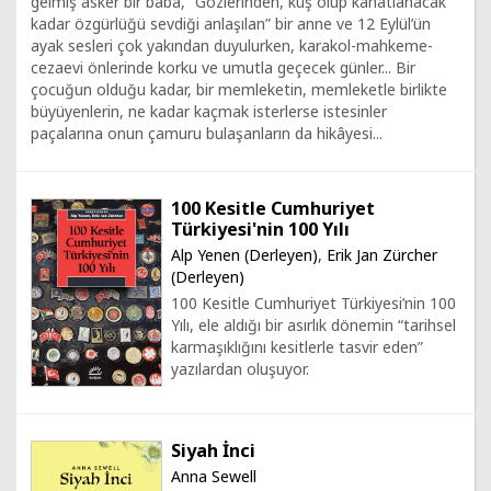
gelmiş asker bir baba, “Gözlerinden, kuş olup kanatlanacak
kadar özgürlüğü sevdiği anlaşılan” bir anne ve 12 Eylül’ün
ayak sesleri çok yakından duyulurken, karakol-mahkeme-
cezaevi önlerinde korku ve umutla geçecek günler... Bir
çocuğun olduğu kadar, bir memleketin, memleketle birlikte
büyüyenlerin, ne kadar kaçmak isterlerse istesinler
paçalarına onun çamuru bulaşanların da hikâyesi...
100 Kesitle Cumhuriyet
Türkiyesi'nin 100 Yılı
Alp Yenen (Derleyen)
,
Erik Jan Zürcher
(Derleyen)
100 Kesitle Cumhuriyet Türkiyesi’nin 100
Yılı, ele aldığı bir asırlık dönemin “tarihsel
karmaşıklığını kesitlerle tasvir eden”
yazılardan oluşuyor.
Siyah İnci
Anna Sewell