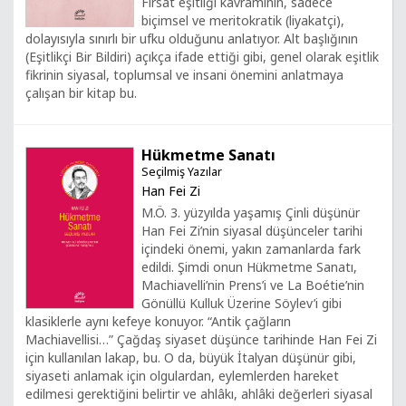
Fırsat eşitliği kavramının, sadece
biçimsel ve meritokratik (liyakatçi),
dolayısıyla sınırlı bir ufku olduğunu anlatıyor. Alt başlığının
(Eşitlikçi Bir Bildiri) açıkça ifade ettiği gibi, genel olarak eşitlik
fikrinin siyasal, toplumsal ve insani önemini anlatmaya
çalışan bir kitap bu.
Hükmetme Sanatı
Seçilmiş Yazılar
Han Fei Zi
M.Ö. 3. yüzyılda yaşamış Çinli düşünür
Han Fei Zi’nin siyasal düşünceler tarihi
içindeki önemi, yakın zamanlarda fark
edildi. Şimdi onun Hükmetme Sanatı,
Machiavelli’nin Prens’i ve La Boétie’nin
Gönüllü Kulluk Üzerine Söylev’i gibi
klasiklerle aynı kefeye konuyor. “Antik çağların
Machiavellisi…” Çağdaş siyaset düşünce tarihinde Han Fei Zi
için kullanılan lakap, bu. O da, büyük İtalyan düşünür gibi,
siyaseti anlamak için olgulardan, eylemlerden hareket
edilmesi gerektiğini belirtir ve ahlâkı, ahlâki değerleri siyasal