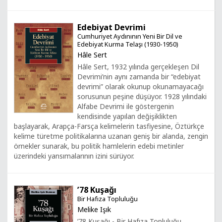
Edebiyat Devrimi
Cumhuriyet Aydınının Yeni Bir Dil ve
Edebiyat Kurma Telaşı (1930-1950)
Hâle Sert
Hâle Sert, 1932 yılında gerçekleşen Dil
Devrimi’nin aynı zamanda bir “edebiyat
devrimi” olarak okunup okunamayacağı
sorusunun peşine düşüyor. 1928 yılındaki
Alfabe Devrimi ile göstergenin
kendisinde yapılan değişiklikten
başlayarak, Arapça-Farsça kelimelerin tasfiyesine, Öztürkçe
kelime türetme politikalarına uzanan geniş bir alanda, zengin
örnekler sunarak, bu politik hamlelerin edebi metinler
üzerindeki yansımalarının izini sürüyor.
’78 Kuşağı
Bir Hafıza Topluluğu
Melike Işık
’78 Kuşağı - Bir Hafıza Topluluğu,