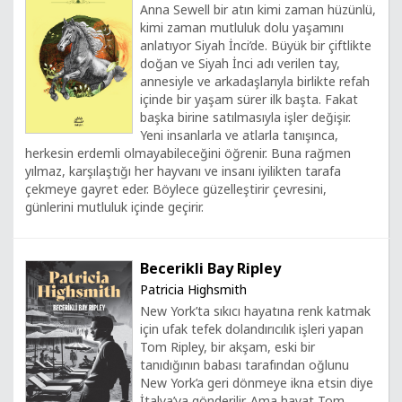
Anna Sewell bir atın kimi zaman hüzünlü,
kimi zaman mutluluk dolu yaşamını
anlatıyor Siyah İnci’de. Büyük bir çiftlikte
doğan ve Siyah İnci adı verilen tay,
annesiyle ve arkadaşlarıyla birlikte refah
içinde bir yaşam sürer ilk başta. Fakat
başka birine satılmasıyla işler değişir.
Yeni insanlarla ve atlarla tanışınca,
herkesin erdemli olmayabileceğini öğrenir. Buna rağmen
yılmaz, karşılaştığı her hayvanı ve insanı iyilikten tarafa
çekmeye gayret eder. Böylece güzelleştirir çevresini,
günlerini mutluluk içinde geçirir.
Becerikli Bay Ripley
Patricia Highsmith
New York’ta sıkıcı hayatına renk katmak
için ufak tefek dolandırıcılık işleri yapan
Tom Ripley, bir akşam, eski bir
tanıdığının babası tarafından oğlunu
New York’a geri dönmeye ikna etsin diye
İtalya’ya gönderilir. Ama hayat Tom