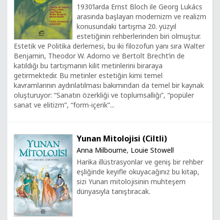
1930’larda Ernst Bloch ile Georg Lukács
arasında başlayan modernizm ve realizm
konusundaki tartışma 20. yüzyıl
estetiğinin rehberlerinden biri olmuştur.
Estetik ve Politika derlemesi, bu iki filozofun yanı sıra Walter
Benjamin, Theodor W. Adorno ve Bertolt Brecht’in de
katıldığı bu tartışmanın kilit metinlerini biraraya
getirmektedir. Bu metinler estetiğin kimi temel
kavramlarının aydınlatılması bakımından da temel bir kaynak
oluşturuyor: “Sanatın özerkliği ve toplumsallığı”, “popüler
sanat ve elitizm”, “form-içerik”...
Yunan Mitolojisi (Ciltli)
Anna Milbourne
,
Louie Stowell
Harika illüstrasyonlar ve geniş bir rehber
eşliğinde keyifle okuyacağınız bu kitap,
sizi Yunan mitolojisinin muhteşem
dünyasıyla tanıştıracak.