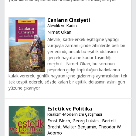
Canların Cinsiyeti
Alevilik ve Kadın
Nimet Okan
Alevilik, kadın-erkek eşitliğine yaptığı
vurguyla zaman içinde zihinlerde belli bir
yer edindi, ancak bu eşitlik iddiasının
gerçek hayata ne kadar taşındığı
meçhul… Nimet Okan, bu sorunun
peşinden gidip topluluğun kadınlarına
kulak vererek, günlük hayatın içine gizlenmiş ayrımcılıkları tek
tek tespit ederek, sözde kalan bir eşitlik iddiasının aslını gün
yüzüne çıkarıyor.
Estetik ve Politika
Realizm-Modernizm Çatışması
Ernst Bloch
,
Georg Lukács
,
Bertolt
Brecht
,
Walter Benjamin
,
Theodor W.
Adorno