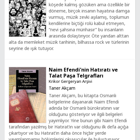
köşede kalmış gözüken ama özellikle bir
döneme, birçok insanın hayatına damga
vurmuş, müzik zevki aşılamış, toplumun
kendilerine biçtiği rolü kabul etmeyen,
“nevi şahsına münhasır” bu insanların
arasında dolaştırıyor. Öte yandan alttan
alta da memleket müzik tarihinin, bilhassa rock ve türlerinin
seyrine de ışık tutuyor.
Naim Efendi'nin Hatıratı ve
Talat Paşa Telgrafları
Krikor Gergeryan Arşivi
Taner Akçam
Taner Akçam, bu kitapta Osmanlı
belgelerine dayanarak Naim Efendi
adında bir Osmanlı bürokratının var
olduğunu gösteriyor ve ilgili belgeleri
yayımlıyor. Yine bunun gibi Naim Efendi
tarafından yazılmış bir Hatırat’ın var olduğunu ilk defa açığa
çıkartıyor ve bu Hatırat’ın daha önce hiçbir yerde
yayımlanmamış bölümlerini okuyucular ile buluşturuyor.