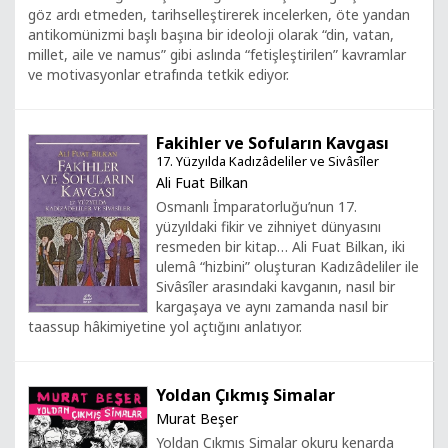
göz ardı etmeden, tarihselleştirerek incelerken, öte yandan
antikomünizmi başlı başına bir ideoloji olarak “din, vatan,
millet, aile ve namus” gibi aslında “fetişleştirilen” kavramlar
ve motivasyonlar etrafında tetkik ediyor.
Fakihler ve Sofuların Kavgası
17. Yüzyılda Kadızâdeliler ve Sivâsîler
Ali Fuat Bilkan
Osmanlı İmparatorluğu’nun 17.
yüzyıldaki fikir ve zihniyet dünyasını
resmeden bir kitap… Ali Fuat Bilkan, iki
ulemâ “hizbini” oluşturan Kadızâdeliler ile
Sivâsîler arasındaki kavganın, nasıl bir
kargaşaya ve aynı zamanda nasıl bir
taassup hâkimiyetine yol açtığını anlatıyor.
Yoldan Çıkmış Simalar
Murat Beşer
Yoldan Çıkmış Simalar okuru kenarda