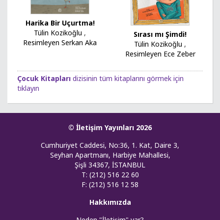
Harika Bir Uçurtma!
Tülin Kozikoğlu
,
Sırası mı Şimdi!
Resimleyen Serkan Aka
Tülin Kozikoğlu
,
Resimleyen Ece Zeber
Çocuk Kitapları
dizisinin tüm kitaplarını görmek için
tıklayın
© İletişim Yayınları 2026
Cumhuriyet Caddesi, No:36, 1. Kat, Daire 3,
Seyhan Apartmanı, Harbiye Mahallesi,
Şişli 34367, İSTANBUL
T: (212) 516 22 60
F: (212) 516 12 58
Hakkımızda
Neden "İletişim" var?