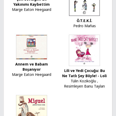
Yakınımı Kaybettim
Marge Eaton Heegaard
Ö.T.E.K.İ.
Pedro Mañas
Annem ve Babam
Boşanıyor
Lili ve Yedi Çocuğu: Bu
Marge Eaton Heegaard
Ne Tatlı Şey Böyle! - Loli
Tülin Kozikoğlu
,
Resimleyen Banu Taylan