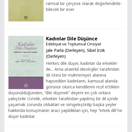
ram­sal bir çer­çe­ve­ ola­rak de­ğer­len­di­ri­le­
bi­le­cek bir eser.
Kadınlar Dile Düşünce
Edebiyat ve Toplumsal Cinsiyet
Jale Parla (Derleyen)
,
Sibel Irzık
(Derleyen)
Herkes dile düşer, kadınlar da erkekler
de... Ama ataerkil ideolojiler tarafından
dil ötesi bir mahremiyet alanına
hapsedilen kadınların, kamusal alanda
görünür olunca kendilerini rezil ettikleri
düşünüldüğünden, “dile düşmek” deyimi en çok onlara
yakıştırılır. Üstelik, erkekler tarafından yapılmış bir dil içinde
yaşamak zorunda oldukları ve simgeleştirilip başka şeyler
hakkında konuşmanın aracı yapıldıkları için, hep “erkek dili”ne
düşer kadınlar.