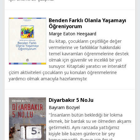
Benden Farklı Olanla Yaşamayı
Öğreniyorum
Marge Eaton Heegaard
Bu kitap, çocukların çeşitliliğe değer
vermelerine ve farklılıklar hakkındaki
temel kavramları öğrenmelerine destek
olmak için güvenilir ve incelikli bir yol
sunuyor. Kitaptaki yaratıcı ve interaktif
çizim aktiviteleri çocukların şu konuları öğrenmelerine
yardımcı olmak amacıyla hazırlanmıştır.
Diyarbakır 5 No.lu
Bayram Bozyel
"İnsanların bütün beklediği bir lokma
ekmek, bir bardak su ve ölmeden akşamı
getirmekti. Aynı ranzada yattığımız
kişiyle bile bazen günlerce bir şey
konuşamazdık. Bunun için fırsat