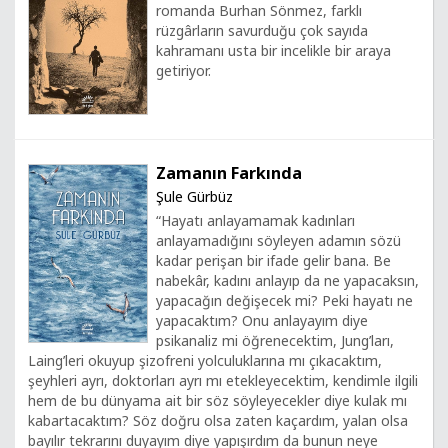
romanda Burhan Sönmez, farklı
rüzgârların savurduğu çok sayıda
kahramanı usta bir incelikle bir araya
getiriyor.
Zamanın Farkında
Şule Gürbüz
“Hayatı anlayamamak kadınları
anlayamadığını söyleyen adamın sözü
kadar perişan bir ifade gelir bana. Be
nabekâr, kadını anlayıp da ne yapacaksın,
yapacağın değişecek mi? Peki hayatı ne
yapacaktım? Onu anlayayım diye
psikanaliz mi öğrenecektim, Jung’ları,
Laing’leri okuyup şizofreni yolculuklarına mı çıkacaktım,
şeyhleri ayrı, doktorları ayrı mı etekleyecektim, kendimle ilgili
hem de bu dünyama ait bir söz söyleyecekler diye kulak mı
kabartacaktım? Söz doğru olsa zaten kaçardım, yalan olsa
bayılır tekrarını duyayım diye yapışırdım da bunun neye