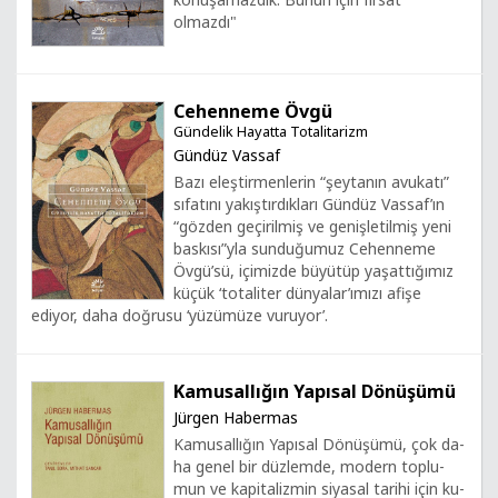
olmazdı"
Cehenneme Övgü
Gündelik Hayatta Totalitarizm
Gündüz Vassaf
Bazı eleştirmenlerin “şeytanın avukatı”
sıfatını yakıştırdıkları Gündüz Vassaf’ın
“gözden geçirilmiş ve genişletilmiş yeni
baskısı”yla sunduğumuz Cehenneme
Övgü’sü, içimizde büyütüp yaşattığımız
küçük ‘totaliter dünyalar’ımızı afişe
ediyor, daha doğrusu ‘yüzümüze vuruyor’.
Kamusallığın Yapısal Dönüşümü
Jürgen Habermas
Ka­mu­sal­lı­ğın Ya­pı­sal Dö­nüşü­mü, çok da­
ha ge­nel bir düz­lem­de, mo­dern top­lu­
mun ve ka­pi­ta­liz­min si­ya­sal ta­ri­hi için ku­