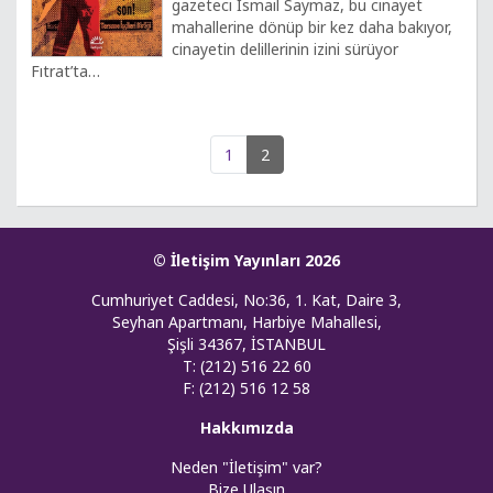
gazeteci İsmail Saymaz, bu cinayet
mahallerine dönüp bir kez daha bakıyor,
cinayetin delillerinin izini sürüyor
Fıtrat’ta…
1
2
© İletişim Yayınları 2026
Cumhuriyet Caddesi, No:36, 1. Kat, Daire 3,
Seyhan Apartmanı, Harbiye Mahallesi,
Şişli 34367, İSTANBUL
T: (212) 516 22 60
F: (212) 516 12 58
Hakkımızda
Neden "İletişim" var?
Bize Ulaşın