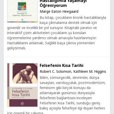
Hastalığımla Yaşamayı
Öğreniyorum
Marge Eaton Heegaard
Bu kitap, çocukların kronik hastalıklarıyla
başa çıkmalarına destek olmak için
güvenilir ve incelikli bir yol sunuyor. Kitaptaki yaratıcı ve
interaktif çizim aktiviteleri çocukların şu konuları
öğrenmelerine yardımcı olmak amacıyla hazırlanmıştır:
Hastalıklarını anlamak, Sağlıklı başa çıkma yöntemleri
geliştirmek.
Felsefenin Kısa Tarihi
Robert C. Solomon
,
Kathleen M. Higgins
Bilim, sömürgecilik, devrimler, dünya
savaşları, varoluşçuluk, postmodernizm,
feminizm gibi birçok konuyu da
atlamayarak günümüz dünyasıyla
felsefenin bağlantısını inceleyen
Felsefenin Kısa Tarihi, sunduğu geniş
bakış açısıyla felsefeye ilgi duyan herkes
için önemli bir çalışma.