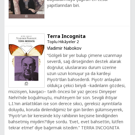
yapıtlarından biri.
Terra Incognita
Toplu Hikâyeler 2
Vladimir Nabokov
“Gölgeli bir yer bulup çimene uzanmayı
severdi, sağ dirseğinden destek alarak
doğrulur, uluslararası durum üzerine
uzun uzun konuşur ya da kardeşi
Piyotr’dan bahsederdi. Piyotr anlaşılan
oldukça çekici biriydi –kadınların gözdesi,
müzisyen, kavgacı– tarih öncesi bir yaz gecesi Dinyeper
Nehri’nde boğulmuştu, muhteşem bir son. Sevgili ihtiyar
L.I.’nın anlattıkları ise son derece sıkıcı, gereksiz ayrıntılarla
doluydu, koruda dinlendiğimiz bir gün birden gülümseyerek,
‘Piyotr’un bir keresinde köy rahibinin keçisine bindiğinden
bahsetmiş miydim?’diye sordu. ‘Evet, evet bahsettin, lütfen
tekrar etme!’ diye bağırmak istedim.” TERRA INCOGNITA