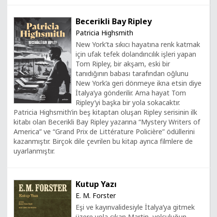
Becerikli Bay Ripley
Patricia Highsmith
New York’ta sıkıcı hayatına renk katmak
için ufak tefek dolandırıcılık işleri yapan
Tom Ripley, bir akşam, eski bir
tanıdığının babası tarafından oğlunu
New York’a geri dönmeye ikna etsin diye
İtalya’ya gönderilir. Ama hayat Tom
Ripley’yi başka bir yola sokacaktır.
Patricia Highsmith’in beş kitaptan oluşan Ripley serisinin ilk
kitabı olan Becerikli Bay Ripley yazarına “Mystery Writers of
America” ve “Grand Prix de Littérature Policière” ödüllerini
kazanmıştır. Birçok dile çevrilen bu kitap ayrıca filmlere de
uyarlanmıştır.
Kutup Yazı
E. M. Forster
Eşi ve kayınvalidesiyle İtalya’ya gitmek
üzere yola çıkan Martin, yolculuğun