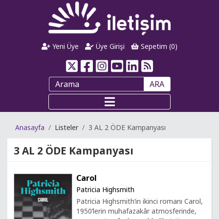
Yeni Üye
Üye Girişi
Sepetim (
0
)
ARA
Anasayfa
Listeler
3 AL 2 ÖDE Kampanyası
3 AL 2 ÖDE Kampanyası
Carol
Patricia Highsmith
Patricia Highsmith’in ikinci romanı Carol,
1950’lerin muhafazakâr atmosferinde,