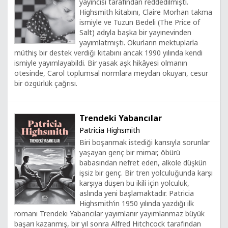
yayıncısı tarafından reddedilmişti.
Highsmith kitabını, Claire Morhan takma
ismiyle ve Tuzun Bedeli (The Price of
Salt) adıyla başka bir yayınevinden
yayımlatmıştı. Okurların mektuplarla
müthiş bir destek verdiği kitabını ancak 1990 yılında kendi
ismiyle yayımlayabildi. Bir yasak aşk hikâyesi olmanın
ötesinde, Carol toplumsal normlara meydan okuyan, cesur
bir özgürlük çağrısı.
Trendeki Yabancılar
Patricia Highsmith
Biri boşanmak istediği karısıyla sorunlar
yaşayan genç bir mimar, öbürü
babasından nefret eden, alkole düşkün
işsiz bir genç. Bir tren yolculuğunda karşı
karşıya düşen bu ikili için yolculuk,
aslında yeni başlamaktadır. Patricia
Highsmith’in 1950 yılında yazdığı ilk
romanı Trendeki Yabancılar yayımlanır yayımlanmaz büyük
başarı kazanmış, bir yıl sonra Alfred Hitchcock tarafından