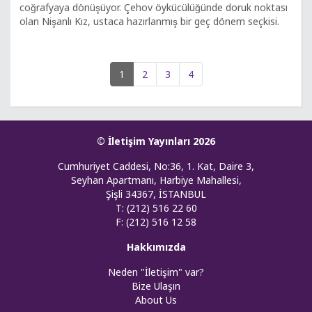
coğrafyaya dönüşüyor. Çehov öykücülüğünde doruk noktası
olan Nişanlı Kız, ustaca hazırlanmış bir geç dönem seçkisi.
1
2
3
4
© İletişim Yayınları 2026
Cumhuriyet Caddesi, No:36, 1. Kat, Daire 3,
Seyhan Apartmanı, Harbiye Mahallesi,
Şişli 34367, İSTANBUL
T: (212) 516 22 60
F: (212) 516 12 58
Hakkımızda
Neden "İletişim" var?
Bize Ulaşın
About Us