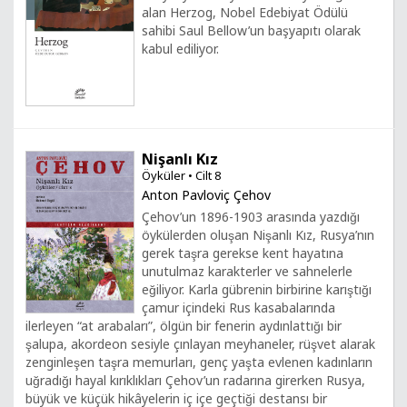
alan Herzog, Nobel Edebiyat Ödülü
sahibi Saul Bellow’un başyapıtı olarak
kabul ediliyor.
Nişanlı Kız
Öyküler • Cilt 8
Anton Pavloviç Çehov
Çehov’un 1896-1903 arasında yazdığı
öykülerden oluşan Nişanlı Kız, Rusya’nın
gerek taşra gerekse kent hayatına
unutulmaz karakterler ve sahnelerle
eğiliyor. Karla gübrenin birbirine karıştığı
çamur içindeki Rus kasabalarında
ilerleyen “at arabaları”, ölgün bir fenerin aydınlattığı bir
şalupa, akordeon sesiyle çınlayan meyhaneler, rüşvet alarak
zenginleşen taşra memurları, genç yaşta evlenen kadınların
uğradığı hayal kırıklıkları Çehov’un radarına girerken Rusya,
büyük ve küçük hikâyelerin iç içe geçtiği destansı bir