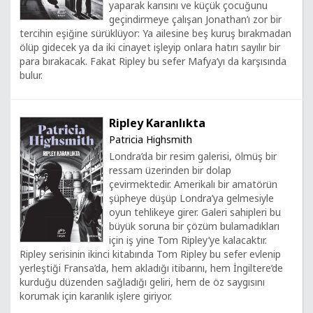
yaparak karısını ve küçük çocuğunu
geçindirmeye çalışan Jonathan’ı zor bir
tercihin eşiğine sürüklüyor: Ya ailesine beş kuruş bırakmadan
ölüp gidecek ya da iki cinayet işleyip onlara hatırı sayılır bir
para bırakacak. Fakat Ripley bu sefer Mafya’yı da karşısında
bulur.
Ripley Karanlıkta
Patricia Highsmith
Londra’da bir resim galerisi, ölmüş bir
ressam üzerinden bir dolap
çevirmektedir. Amerikalı bir amatörün
şüpheye düşüp Londra’ya gelmesiyle
oyun tehlikeye girer. Galeri sahipleri bu
büyük soruna bir çözüm bulamadıkları
için iş yine Tom Ripley’ye kalacaktır.
Ripley serisinin ikinci kitabında Tom Ripley bu sefer evlenip
yerleştiği Fransa’da, hem akladığı itibarını, hem İngiltere’de
kurduğu düzenden sağladığı geliri, hem de öz saygısını
korumak için karanlık işlere giriyor.