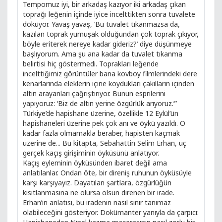
Tempomuz iyi, bir arkadaş kazıyor iki arkadaş çıkan
toprağı leğenin içinde iyice incelttikten sonra tuvalete
döküyor. Yavaş yavaş, ‘Bu tuvalet tıkanmazsa da,
kazılan toprak yumuşak olduğundan çok toprak çıkıyor,
böyle eriterek nereye kadar gideriz?’ diye düşünmeye
başlıyorum. Ama şu ana kadar da tuvalet tıkanma
belirtisi hiç göstermedi. Toprakları leğende
incelttiğimiz görüntüler bana kovboy filmlerindeki dere
kenarlarında eleklerin içine koydukları çakılların içinden
altın arayanları çağrıştırıyor. Bunun esprilerini
yapıyoruz: ‘Biz de altın yerine özgürlük arıyoruz.’”
Türkiye’de hapishane üzerine, özellikle 12 Eylül’ün
hapishaneleri üzerine pek çok anı ve öykü yazıldı. O
kadar fazla olmamakla beraber, hapisten kaçmak
üzerine de... Bu kitapta, Sebahattin Selim Erhan, üç
gerçek kaçış girişiminin öyküsünü anlatıyor.
Kaçış eyleminin öyküsünden ibaret değil ama
anlatılanlar. Ondan öte, bir direniş ruhunun öyküsüyle
karşı karşıyayız. Dayatılan şartlara, özgürlüğün
kısıtlanmasına ne olursa olsun direnen bir irade.
Erhan’ın anlatısı, bu iradenin nasıl sınır tanımaz
olabileceğini gösteriyor. Dokümanter yanıyla da çarpıcı: