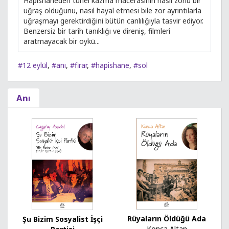
Hapishaneden tünel kazma macerasının nasıl zorlu bir
uğraş olduğunu, nasıl hayal etmesi bile zor ayrıntılarla
uğraşmayı gerektirdiğini bütün canlılığıyla tasvir ediyor.
Benzersiz bir tarih tanıklığı ve direniş, filmleri
aratmayacak bir öykü...
#12 eylül
,
#anı
,
#firar
,
#hapishane
,
#sol
Anı
Rüyaların Öldüğü Ada
Şu Bizim Sosyalist İşçi
Konca Altan