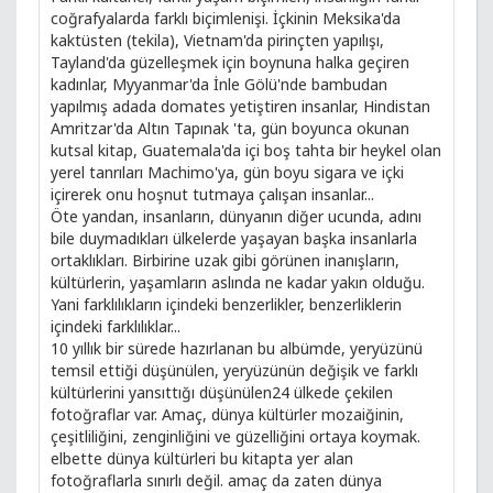
coğrafyalarda farklı biçimlenişi. İçkinin Meksika'da
kaktüsten (tekila), Vietnam'da pirinçten yapılışı,
Tayland'da güzelleşmek için boynuna halka geçiren
kadınlar, Myyanmar'da İnle Gölü'nde bambudan
yapılmış adada domates yetiştiren insanlar, Hindistan
Amritzar'da Altın Tapınak 'ta, gün boyunca okunan
kutsal kitap, Guatemala'da içi boş tahta bir heykel olan
yerel tanrıları Machimo'ya, gün boyu sigara ve içki
içirerek onu hoşnut tutmaya çalışan insanlar...
Öte yandan, insanların, dünyanın diğer ucunda, adını
bile duymadıkları ülkelerde yaşayan başka insanlarla
ortaklıkları. Birbirine uzak gibi görünen inanışların,
kültürlerin, yaşamların aslında ne kadar yakın olduğu.
Yani farklılıkların içindeki benzerlikler, benzerliklerin
içindeki farklılıklar...
10 yıllık bir sürede hazırlanan bu albümde, yeryüzünü
temsil ettiği düşünülen, yeryüzünün değişik ve farklı
kültürlerini yansıttığı düşünülen24 ülkede çekilen
fotoğraflar var. Amaç, dünya kültürler mozaiğinin,
çeşitliliğini, zenginliğini ve güzelliğini ortaya koymak.
elbette dünya kültürleri bu kitapta yer alan
fotoğraflarla sınırlı değil. amaç da zaten dünya