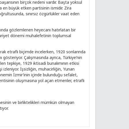
başarısının birçok nedeni vardır. Başta yoksul
en büyük etken partisinin ismidir. Zira
oğrultusunda, sınırsız özgürlükler vaat eden
asında gözlemlenen heyecanı hatırlatan bir
mhuriyet dönemi muhalefetinin toplumsal
rak etraflı biçimde incelerken, 1920 sonlarında
nı gösteriyor. Çalışmasında ayrıca, Türkiye’nin
en tepkiye, 1929 iktisadi bunalımının etkisi
 izleniyor. İşsizliğin, muhacirliğin, Yunan
önemin İzmir’inin içinde bulunduğu sefalet,
lentisinin oluşmasına yol açan etmenler, etraflı
mesinin ve birliktelikleri mümkün olmayan
ıyor.