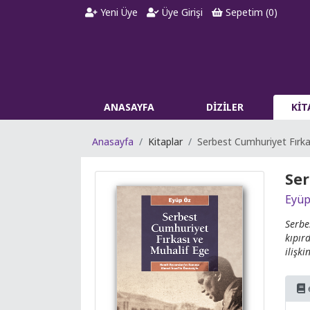
Yeni Üye
Üye Girişi
Sepetim (
0
)
ANASAYFA
DİZİLER
Kİ
Anasayfa
Kitaplar
Serbest Cumhuriyet Fırka
Ser
Eyüp
Serbe
kıpır
ilişk