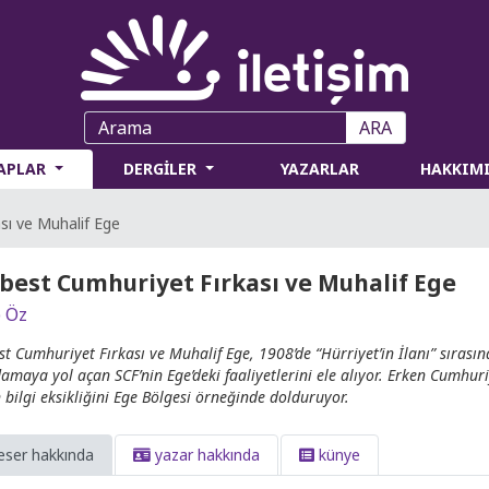
ARA
TAPLAR
DERGİLER
YAZARLAR
HAKKIM
sı ve Muhalif Ege
best Cumhuriyet Fırkası ve Muhalif Ege
 Öz
st Cumhuriyet Fırkası ve Muhalif Ege, 1908’de “Hürriyet’in İlanı” sırası
damaya yol açan SCF’nin Ege’deki faaliyetlerini ele alıyor. Erken Cumh
in bilgi eksikliğini Ege Bölgesi örneğinde dolduruyor.
eser hakkında
yazar hakkında
künye