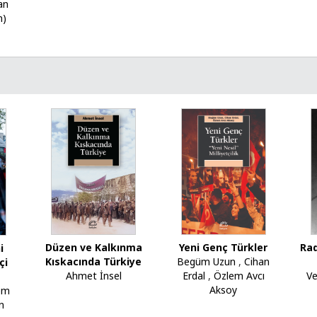
Jan
n)
Düzen ve Kalkınma
Yeni Genç Türkler
Rad
i
Kıskacında Türkiye
Begüm Uzun
,
Cihan
çi
Ahmet İnsel
Erdal
,
Özlem Avcı
Ve
Aksoy
em
n