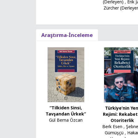
(Derleyen)
,
Erik 
Zürcher (Derleye
Araştırma-İnceleme
“Tilkiden Sinsi,
Türkiye’nin Yen
Tavşandan Ürkek”
Rejimi: Rekabet
Gül Berna Özcan
Otoriterlik
Berk Esen
,
Şebn
Gümüşçü
,
Haka