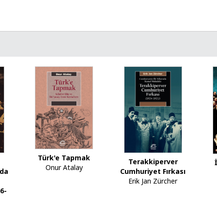
Türk'e Tapmak
Terakkiperver
Onur Atalay
nda
Cumhuriyet Fırkası
Erik Jan Zürcher
76-