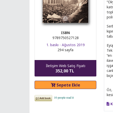
“Oky
kat
top
poli
Ser
kıp
ISBN
taba
9789750527128
1. baskı - Ağustos 2019
Eyü
294 sayfa
Tek 
“en
ilav
işg
İletişim Web Satış Fiyatı
canl
352,00 TL
biçi
Sepete Ekle
Öz,
kesi
K