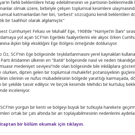
ar’ın farklı beklentilere hitap edebilmesinin ve partisinin beklenmedik 
manlar olmak üzere, birbiriyle çelişen toplumsal kesimlere ulaşmasında 
lumsal katmanlardan her biri, ‘serbest’ sözcüğünü kendi beklentileri d
tik bir taahhüt olarak algılamıştır.”
best Cumhuriyet Fırkası ve Muhalif Ege, 1908’de “Hürriyet’in İlanı” sır
ırdamaya yol açan SCF’nin Ege’deki faaliyetlerini ele alıyor. Erken Cu
nına ilişkin bilgi eksikliğini Ege Bölgesi örneğinde dolduruyor.
p Öz, SCF’nin Ege bölgesinde teşkilatlanmasını yerel kaynakları kullana
Parti iktidarının ülkenin en “Batılı” bölgesinde nasıl ve neden tıkandığı
 muasır medeniyet seviyesi”nde olan bölgesinde bile inkılâplara gösteril
e olurken, dipten gelen bir toplumsal muhalefet potansiyelinin güçlenişi
alinin izlerinin ve nüfus mübadelesinin bölgede yarattığı karmaşada, d
ı bir şekilde tasvir ediliyor. Ve birçok kesimde Mehdici bir kurtuluş bek
mde inceleniyor.
 SCF’nin yorgun bir kenti ve bölgeyi büyük bir tutkuyla harekete geçir
mleri ortak bir çatı altında bir an toplayabilmesinin nedenlerini aydınlat
itaptan bir bölüm okumak için tıklayın.