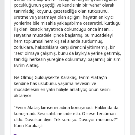
çocukluğunun geçtiği ve kendisinin bir “vaha” olarak
tanımladığı köyünü, gazeteciliğe olan tutkusunu,
üretme ve yaratmaya olan açlığını, hayatın en kıyıcı
yönlerine bile mizahla yaklaşabilme cesaretini, kurduğu
ilişkileri, kısacık hayatında dokunduğu onca insanı…
Hayatına mücadele içinde başlamış, bu mücadeleyi
hem toplumsal hem kişisel alanda sürdürmüş,
zorluklara, haksızlıklara karşı direncini yitirmemiş, bir
“ses” olmaya çalışmış, bunu da layıkıyla yerine getirmiş,
tanıdığı herkesin yüreğine dokunmayı başarmış bir isim
Evrim Alataş.
Ne Olmuş Güldüysek’te Karakaş, Evrim Alataş’ın
kendine has üslubunu, yaşama hevesini ve
mücadelesini en yalın haliyle anlatıyor, onun sesini
aktarıyor.
“Evrim Alataş kimsenin adına konuşmadı. Hakkında da
konuşmadı. Sesi sahibine iade etti. O sese tercüman
oldu. Duyulsun diye. Tek soru şu: Duyuyor musunuz?”
Karin Karakaşlı