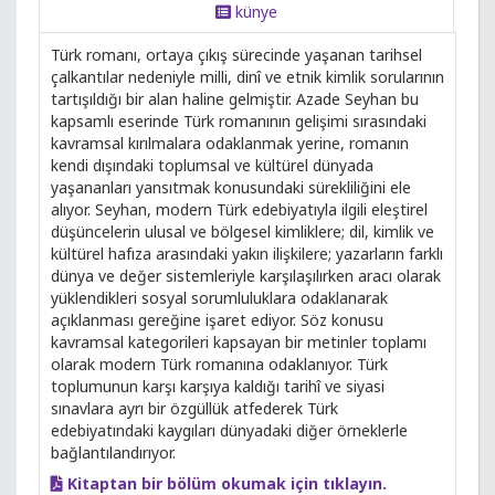
künye
Türk romanı, ortaya çıkış sürecinde yaşanan tarihsel
çalkantılar nedeniyle milli, dinî ve etnik kimlik sorularının
tartışıldığı bir alan haline gelmiştir. Azade Seyhan bu
kapsamlı eserinde Türk romanının gelişimi sırasındaki
kavramsal kırılmalara odaklanmak yerine, romanın
kendi dışındaki toplumsal ve kültürel dünyada
yaşananları yansıtmak konusundaki sürekliliğini ele
alıyor. Seyhan, modern Türk edebiyatıyla ilgili eleştirel
düşüncelerin ulusal ve bölgesel kimliklere; dil, kimlik ve
kültürel hafıza arasındaki yakın ilişkilere; yazarların farklı
dünya ve değer sistemleriyle karşılaşılırken aracı olarak
yüklendikleri sosyal sorumluluklara odaklanarak
açıklanması gereğine işaret ediyor. Söz konusu
kavramsal kategorileri kapsayan bir metinler toplamı
olarak modern Türk romanına odaklanıyor. Türk
toplumunun karşı karşıya kaldığı tarihî ve siyasi
sınavlara ayrı bir özgüllük atfederek Türk
edebiyatındaki kaygıları dünyadaki diğer örneklerle
bağlantılandırıyor.
Kitaptan bir bölüm okumak için tıklayın.