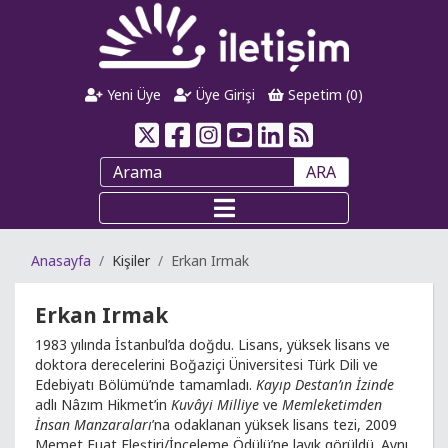
Yeni Üye
Üye Girişi
Sepetim (
0
)
ARA
Anasayfa
Kişiler
Erkan Irmak
Erkan Irmak
1983 yılında İstanbul’da doğdu. Lisans, yüksek lisans ve
doktora derecelerini Boğaziçi Üniversitesi Türk Dili ve
Edebiyatı Bölümü’nde tamamladı.
Kayıp Destan’ın İzinde
adlı Nâzım Hikmet’in
Kuvâyi Milliye
ve
Memleketimden
İnsan Manzaraları
’na odaklanan yüksek lisans tezi, 2009
Memet Fuat Eleştiri/İnceleme Ödülü’ne layık görüldü. Aynı