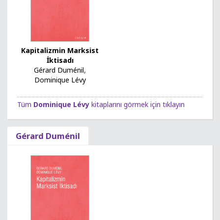
Kapitalizmin Marksist
İktisadı
Gérard Duménil
,
Dominique Lévy
Tüm
Dominique Lévy
kitaplarını görmek için tıklayın
Gérard Duménil