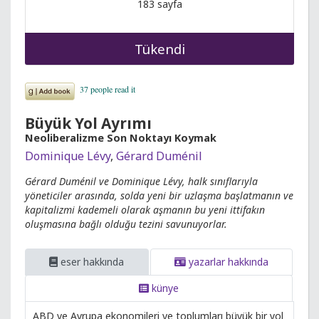
183 sayfa
Tükendi
Büyük Yol Ayrımı
Neoliberalizme Son Noktayı Koymak
Dominique Lévy
,
Gérard Duménil
Gérard Duménil ve Dominique Lévy, halk sınıflarıyla
yöneticiler arasında, solda yeni bir uzlaşma başlatmanın ve
kapitalizmi kademeli olarak aşmanın bu yeni ittifakın
oluşmasına bağlı olduğu tezini savunuyorlar.
eser hakkında
yazarlar hakkında
künye
ABD ve Avrupa ekonomileri ve toplumları büyük bir yol