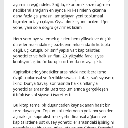
ayrımının eşiğindeler. Sağda, ekonomik krize rağmen
neoliberal araçların en ayrıcalıklı kesimlerin çıkarına
daha fazla çalışmasını amaçlayan yeni toplumsal
biçimler ortaya çıkıyor. Oysa direksiyonu acilen diğer
yöne, yani sola doğru çevirmek lazım.
Hem sermaye ve emek gelirleri hem yüksek ve düşük
ücretler arasındaki eşitsizliklerin arkasında iki kutuplu
değil, üç kutuplu bir sınıf yapısı var: kapitalistler,
yöneticiler ve halk sınıfları. 20. yüzyılda farklı siyasi
koalisyonlar, bu üç kutuplu ortamda ortaya çıktı.
Kapitalistlerle yöneticiler arasındaki neoliberalizme
özgü toplumsal ve özellikle siyasal ittifak, sağ siyaseti;
İkinci Dünya Savaşı sonrasında halk sınıflarıyla
yöneticiler arasında Batı toplumlarında gerçekleşen
ittifak ise sol siyaseti işaret etti.
Bu kitap temel bir düşünceden kaynaklanan basit bir
teze dayanıyor: Toplumsal ilerlemenin yollarını yeniden
açmak için kapitalist mülkiyetin finansal ağlarını ve
kapitalistlerle üst düzey yöneticiler arasındaki işbirliğini
sarsabilecek bir siyasi güce ihtiyaç var. Gérard Duménil