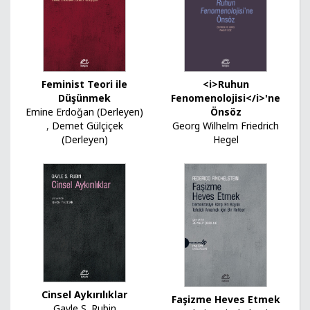
Feminist Teori ile
<i>Ruhun
Düşünmek
Fenomenolojisi</i>'ne
Emine Erdoğan (Derleyen)
Önsöz
,
Demet Gülçiçek
Georg Wilhelm Friedrich
(Derleyen)
Hegel
Cinsel Aykırılıklar
Faşizme Heves Etmek
Gayle S. Rubin