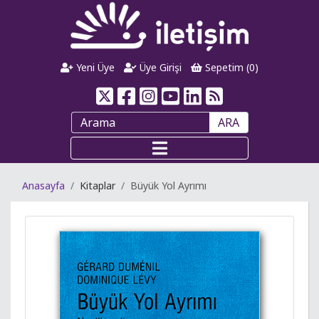
Yeni Üye
Üye Girişi
Sepetim (
0
)
ARA
Anasayfa
Kitaplar
Büyük Yol Ayrımı