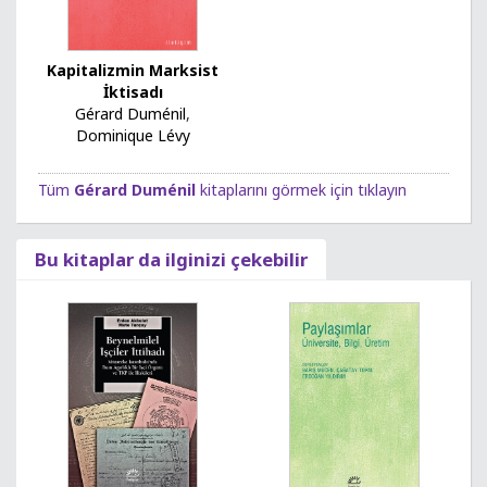
Kapitalizmin Marksist
İktisadı
Gérard Duménil
,
Dominique Lévy
Tüm
Gérard Duménil
kitaplarını görmek için tıklayın
Bu kitaplar da ilginizi çekebilir