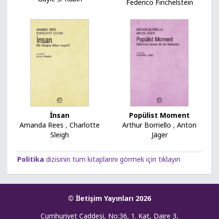
Federico Finchelstein
İnsan
Popülist Moment
Amanda Rees
,
Charlotte
Arthur Borriello
,
Anton
Sleigh
Jäger
Politika
dizisinin tüm kitaplarını görmek için tıklayın
© İletişim Yayınları 2026
Cumhuriyet Caddesi, No:36, 1. Kat, Daire 3,