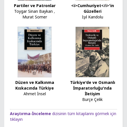
Partiler ve Patronlar
<i>Cumhuriyet</i>'in
Toygar Sinan Baykan
,
Güzelleri
Murat Somer
Işıl Kandolu
Düzen ve Kalkınma
Türkiye'de ve Osmanlı
Kıskacında Türkiye
İmparatorluğu'nda
Ahmet İnsel
İletişim
Burçe Çelik
Araştırma-İnceleme
dizisinin tüm kitaplarını görmek için
tıklayın