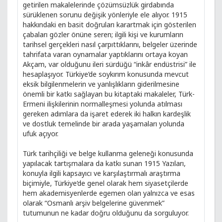
getirilen makalelerinde çözümsüzlük girdabında
sürüklenen sorunu değişik yönleriyle ele alıyor. 1915
hakkındaki en basit doğruları karartmak için gösterilen
çabaları gözler önüne seren; ilgili kişi ve kurumların
tarihsel gerçekleri nasıl çarpıttıklarını, belgeler üzerinde
tahrifata varan oynamalar yaptıklarını ortaya koyan
Akçam, var olduğunu ileri sürdüğü “inkâr endüstrisi” ile
hesaplaşıyor. Türkiye’de soykırım konusunda mevcut
eksik bilgilenmelerin ve yanlışlıkların giderilmesine
önemli bir katkı sağlayan bu kitaptaki makaleler, Türk-
Ermeni ilişkilerinin normalleşmesi yolunda atılması
gereken adımlara da işaret ederek iki halkın kardeşlik
ve dostluk temelinde bir arada yaşamaları yolunda
ufuk açıyor.
Türk tarihçiliği ve belge kullanma geleneği konusunda
yapılacak tartışmalara da katkı sunan 1915 Yazıları,
konuyla ilgili kapsayıcı ve karşılaştırmalı araştırma
biçimiyle, Türkiye’de genel olarak hem siyasetçilerde
hem akademisyenlerde egemen olan yalnızca ve esas
olarak “Osmanlı arşiv belgelerine güvenmek”
tutumunun ne kadar doğru olduğunu da sorguluyor.