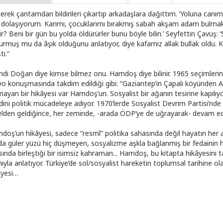
lerek çantamdan bildirileri çıkartıp arkadaşlara dağıttım. ‘Yoluna can
 dolaşıyorum. Karımı, çocuklarımı bırakmış sabah akşam adam bulmak
r? Beni bir gün bu yolda öldürürler bunu böyle bilin.’ Seyfettin Çavuş: 
urmuş mu da âşık olduğunu anlatıyor, diye kafamız allak bullak oldu. Ke
tı.”
di Doğan diye kimse bilmez onu. Hamdoş diye bilinir. 1965 seçimlerind
yo konuşmasında takdim edildiği gibi: “Gaziantep’in Çapalı köyünden 
ayan bir hikâyesi var Hamdoş’un. Sosyalist bir ağanın tesirine kapılıyor,
dini politik mücadeleye adıyor. 1970’lerde Sosyalist Devrim Partisi’nde
elden geldiğince, her zeminde, -arada ÖDP’ye de uğrayarak- devam ed
doş’un hikâyesi, sadece “resmî” politika sahasında değil hayatın her a
da güler yüzü hiç düşmeyen, sosyalizme aşkla bağlanmış bir fedainin 
sında birleştiği bir isimsiz kahraman... Hamdoş, bu kitapta hikâyesini
nıyla anlatıyor. Türkiye’de sol/sosyalist hareketin toplumsal tarihine o
âyesi…