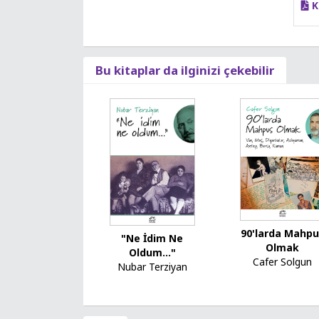
K
Bu kitaplar da ilginizi çekebilir
90'larda Mahp
"Ne İdim Ne
Olmak
Oldum..."
Cafer Solgun
Nubar Terziyan