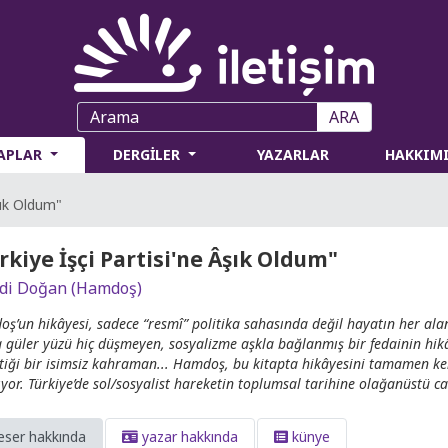
ARA
TAPLAR
DERGİLER
YAZARLAR
HAKKIM
şık Oldum"
rkiye İşçi Partisi'ne Âşık Oldum"
i Doğan (Hamdoş)
ş’un hikâyesi, sadece “resmî” politika sahasında değil hayatın her ala
 güler yüzü hiç düşmeyen, sosyalizme aşkla bağlanmış bir fedainin hi
ştiği bir isimsiz kahraman... Hamdoş, bu kitapta hikâyesini tamamen ken
ıyor. Türkiye’de sol/sosyalist hareketin toplumsal tarihine olağanüstü ca
eser hakkında
yazar hakkında
künye