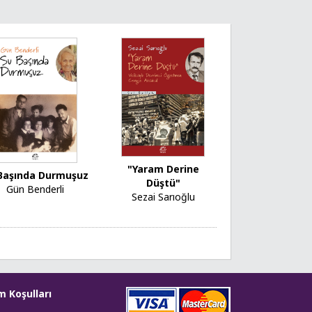
"Yaram Derine
Başında Durmuşuz
Düştü"
Gün Benderli
Sezai Sarıoğlu
m Koşulları