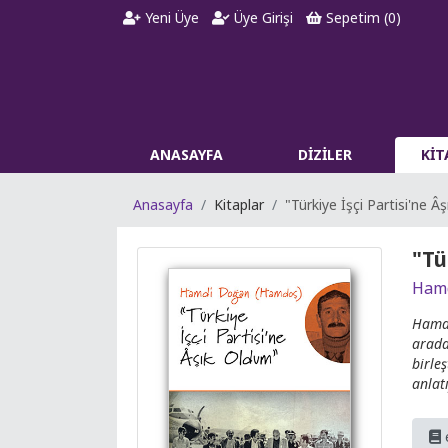
Yeni Üye
Üye Girişi
Sepetim (
0
)
ANASAYFA
DİZİLER
Kİ
Anasayfa
Kitaplar
"Türkiye İşçi Partisi'ne Â
"Tü
Hamd
Hamdo
arada
birle
anlat