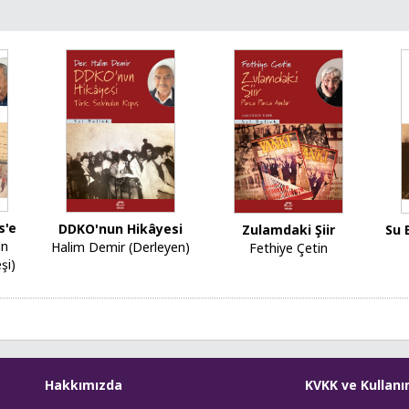
s'e
DDKO'nun Hikâyesi
Zulamdaki Şiir
Su 
in
Halim Demir (Derleyen)
Fethiye Çetin
şi)
Hakkımızda
KVKK ve Kullanı