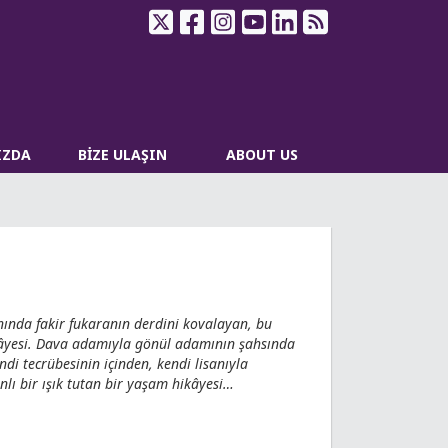
IZDA
BİZE ULAŞIN
ABOUT US
nında fakir fukaranın derdini kovalayan, bu
kâyesi. Dava adamıyla gönül adamının şahsında
di tecrübesinin içinden, kendi lisanıyla
nlı bir ışık tutan bir yaşam hikâyesi…