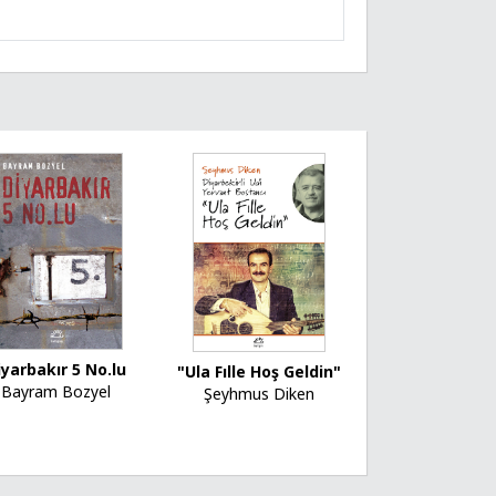
iyarbakır 5 No.lu
"Ula Fılle Hoş Geldin"
Bayram Bozyel
Şeyhmus Diken