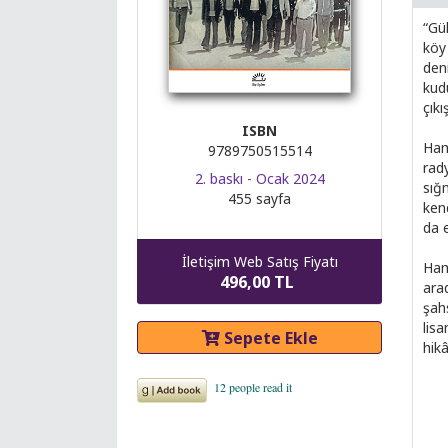
“Gü
köy
deni
kud
çıkış
ISBN
Ham
9789750515514
rad
2. baskı - Ocak 2024
sığm
455 sayfa
ken
da 
İletişim Web Satış Fiyatı
Ham
496,00 TL
ara
şah
lisa
Sepete Ekle
hik