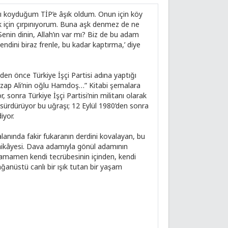
ımı koyduğum TİP’e âşık oldum. Onun için köy
 için çırpınıyorum. Buna aşk denmez de ne
‘Senin dinin, Allah’ın var mı? Biz de bu adam
ndini biraz frenle, bu kadar kaptırma,’ diye
en önce Türkiye İşçi Partisi adına yaptığı
Azap Ali’nin oğlu Hamdoş…” Kitabi şemalara
 sonra Türkiye İşçi Partisi’nin militanı olarak
 sürdürüyor bu uğraşı; 12 Eylül 1980’den sonra
iyor.
lanında fakir fukaranın derdini kovalayan, bu
hikâyesi. Dava adamıyla gönül adamının
 tamamen kendi tecrübesinin içinden, kendi
lağanüstü canlı bir ışık tutan bir yaşam