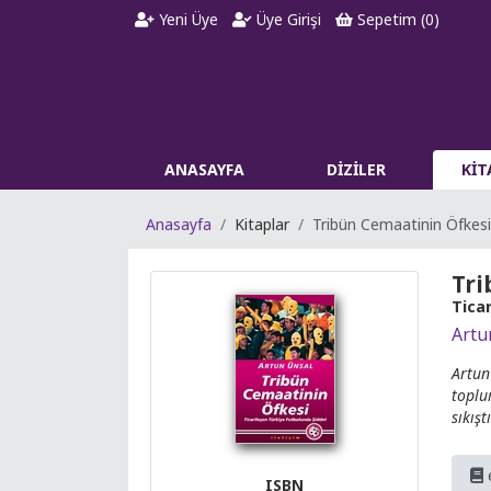
Yeni Üye
Üye Girişi
Sepetim (
0
)
ANASAYFA
DİZİLER
Kİ
Anasayfa
Kitaplar
Tribün Cemaatinin Öfkesi
Tri
Tica
Artu
Artun
toplu
sıkış
ISBN