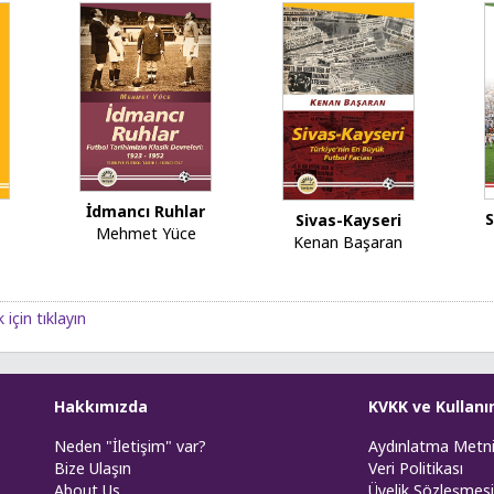
İdmancı Ruhlar
S
Sivas-Kayseri
Mehmet Yüce
Kenan Başaran
için tıklayın
Hakkımızda
KVKK ve Kullanı
Neden "İletişim" var?
Aydınlatma Metn
Bize Ulaşın
Veri Politikası
About Us
Üyelik Sözleşmesi