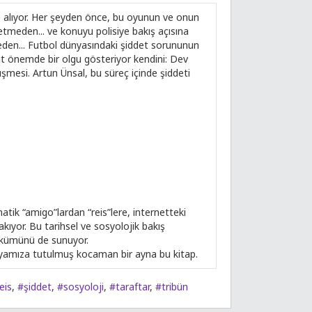
le alıyor. Her şeyden önce, bu oyunun ve onun
etmeden... ve konuyu polisiye bakış açısına
rmeden... Futbol dünyasındaki şiddet sorununun
ilit önemde bir olgu gösteriyor kendini: Dev
üşmesi. Artun Ünsal, bu süreç içinde şiddeti
atik “amigo”lardan “reis”lere, internetteki
kıyor. Bu tarihsel ve sosyolojik bakış
 dökümünü de sunuyor.
yamıza tutulmuş kocaman bir ayna bu kitap.
eis
,
#şiddet
,
#sosyoloji
,
#taraftar
,
#tribün