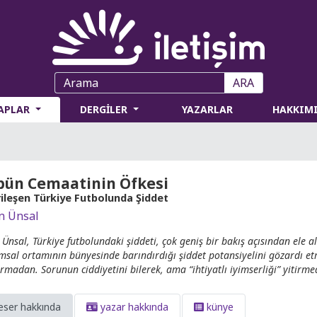
ARA
TAPLAR
DERGİLER
YAZARLAR
HAKKIM
bün Cemaatinin Öfkesi
rileşen Türkiye Futbolunda Şiddet
n Ünsal
 Ünsal, Türkiye futbolundaki şiddeti, çok geniş bir bakış açısından ele 
msal ortamının bünyesinde barındırdığı şiddet potansiyelini gözardı et
tırmadan. Sorunun ciddiyetini bilerek, ama “ihtiyatlı iyimserliği” yitirme
eser hakkında
yazar hakkında
künye