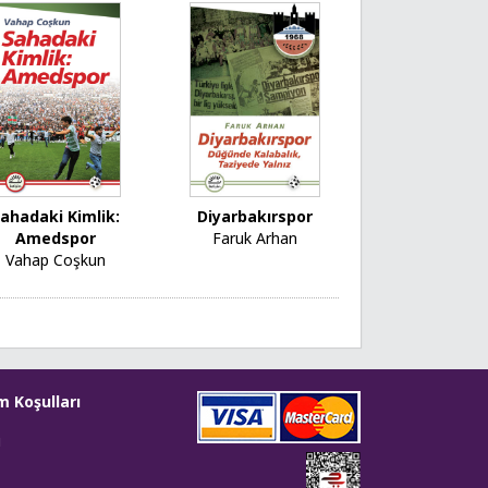
ahadaki Kimlik:
Diyarbakırspor
Amedspor
Faruk Arhan
Vahap Coşkun
m Koşulları
i