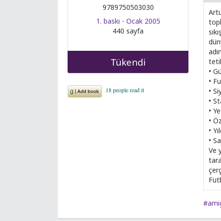
9789750503030
Art
1. baskı - Ocak 2005
top
440 sayfa
sıkı
düny
adım
Tükendi
tet
• Gü
• Fu
• Si
• St
• Ye
• Ö
• Yı
• S
Ve y
tar
çerç
Fut
#ami