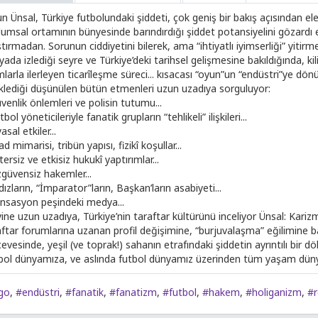
un Ünsal, Türkiye futbolundaki şiddeti, çok geniş bir bakış açısından e
lumsal ortamının bünyesinde barındırdığı şiddet potansiyelini gözardı 
ştırmadan. Sorunun ciddiyetini bilerek, ama “ihtiyatlı iyimserliği” yiti
ada izlediği seyre ve Türkiye’deki tarihsel gelişmesine bakıldığında, k
larla ilerleyen ticarîleşme süreci... kısacası “oyun”un “endüstri”ye dön
iklediği düşünülen bütün etmenleri uzun uzadıya sorguluyor:
venlik önlemleri ve polisin tutumu...
tbol yöneticileriyle fanatik grupların “tehlikeli” ilişkileri...
yasal etkiler...
ad mimarisi, tribün yapısı, fizikî koşullar...
tersiz ve etkisiz hukukî yaptırımlar...
zgüvensiz hakemler...
ldızların, “İmparator”ların, Başkan’ların asabiyeti...
ansasyon peşindeki medya...
ine uzun uzadıya, Türkiye’nin taraftar kültürünü inceliyor Ünsal: Karizm
aftar forumlarına uzanan profil değişimine, “burjuvalaşma” eğilimine ba
evesinde, yeşil (ve toprak!) sahanın etrafındaki şiddetin ayrıntılı bir
bol dünyamıza, ve aslında futbol dünyamız üzerinden tüm yaşam dün
go
,
#endüstri
,
#fanatik
,
#fanatizm
,
#futbol
,
#hakem
,
#holiganizm
,
#r