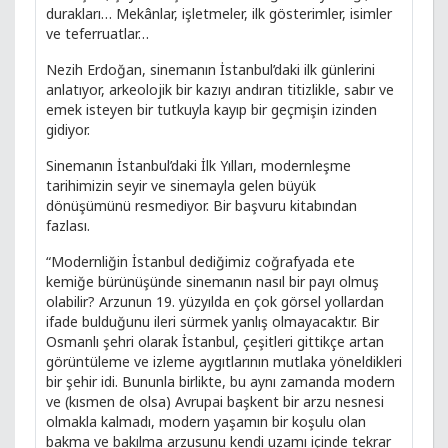
durakları… Mekânlar, işletmeler, ilk gösterimler, isimler
ve teferruatlar…
Nezih Erdoğan, sinemanın İstanbul’daki ilk günlerini
anlatıyor, arkeolojik bir kazıyı andıran titizlikle, sabır ve
emek isteyen bir tutkuyla kayıp bir geçmişin izinden
gidiyor.
Sinemanın İstanbul’daki İlk Yılları, modernleşme
tarihimizin seyir ve sinemayla gelen büyük
dönüşümünü resmediyor. Bir başvuru kitabından
fazlası.
“Modernliğin İstanbul dediğimiz coğrafyada ete
kemiğe bürünüşünde sinemanın nasıl bir payı olmuş
olabilir? Arzunun 19. yüzyılda en çok görsel yollardan
ifade bulduğunu ileri sürmek yanlış olmayacaktır. Bir
Osmanlı şehri olarak İstanbul, çeşitleri gittikçe artan
görüntüleme ve izleme aygıtlarının mutlaka yöneldikleri
bir şehir idi. Bununla birlikte, bu aynı zamanda modern
ve (kısmen de olsa) Avrupai başkent bir arzu nesnesi
olmakla kalmadı, modern yaşamın bir koşulu olan
bakma ve bakılma arzusunu kendi uzamı içinde tekrar