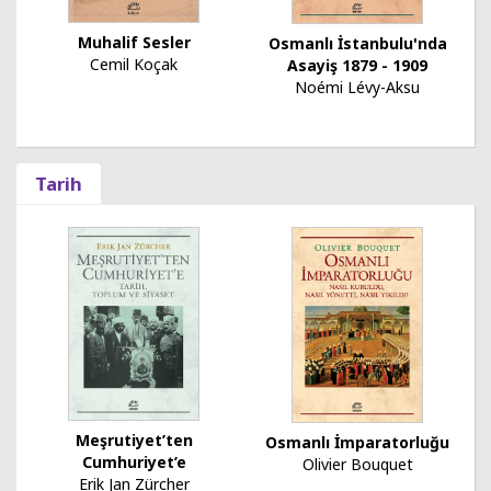
Muhalif Sesler
Osmanlı İstanbulu'nda
Cemil Koçak
Asayiş 1879 - 1909
Noémi Lévy-Aksu
Tarih
Meşrutiyet’ten
Osmanlı İmparatorluğu
Cumhuriyet’e
Olivier Bouquet
Erik Jan Zürcher