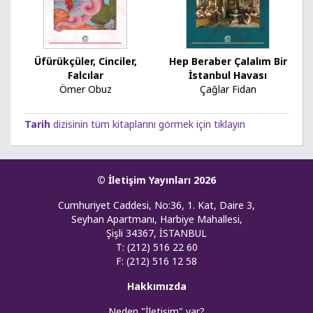
Üfürükçüler, Cinciler,
Hep Beraber Çalalım Bir
Falcılar
İstanbul Havası
Ömer Obuz
Çağlar Fidan
Tarih
dizisinin tüm kitaplarını görmek için tıklayın
© İletişim Yayınları 2026
Cumhuriyet Caddesi, No:36, 1. Kat, Daire 3,
Seyhan Apartmanı, Harbiye Mahallesi,
Şişli 34367, İSTANBUL
T: (212) 516 22 60
F: (212) 516 12 58
Hakkımızda
Neden "İletişim" var?