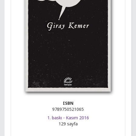
ISBN
9789750521065
1. baskı - Kasım 2016
129 sayfa