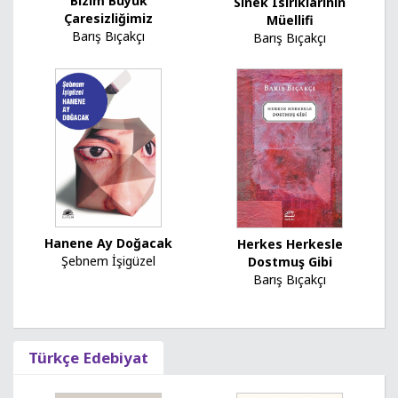
Bizim Büyük
Sinek Isırıklarının
Çaresizliğimiz
Müellifi
Barış Bıçakçı
Barış Bıçakçı
Hanene Ay Doğacak
Herkes Herkesle
Şebnem İşigüzel
Dostmuş Gibi
Barış Bıçakçı
Türkçe Edebiyat