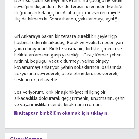
istemsiz gülümsemeyi fark ettim. Bu çocuğu ne kadar
sevdiğimi düşündüm. Bir de terasın üzerinden Meclis’e
doğru uçan kırlangıçları. Acaba göç mevsimleri miydi?
Hiç de bilmem ki. Sonra ihaneti, yakalanmayı, ayrılığı…
Gri Ankara’ya bakan bir terasta sürekli bir şeyler içip
hasbihâl eden iki arkadaş, Burak ve Avukat, neden yan
yana duruyorlar? Birlikte susmanın, birlikte içmenin ve
birlikte anlamanın garip yarenliği… Giray Kemer şehrin
rutinini, boşluğu, vakit öldürmeyi, yerine bir şey
koyamamayı anlatıyor. Şehrin sokaklarında, barlarında;
gökyüzünü seyrederek, acele etmeden, ses vererek,
seslenerek, rehavetle…
Ses Veriyorum, kırık bir aşk hikâyesini ilginç bir
arkadaşlıkla doldurarak geçiştirmenin, unutmanın, şehri
ve yaşanmışlıkları geride bırakmanın romanı.
Kitaptan bir bölüm okumak için tıklayın.
Giray Kemer