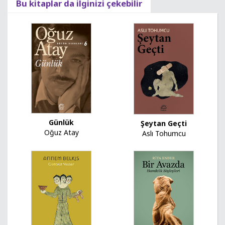
Bu kitaplar da ilginizi çekebilir
Günlük
Şeytan Geçti
Oğuz Atay
Aslı Tohumcu