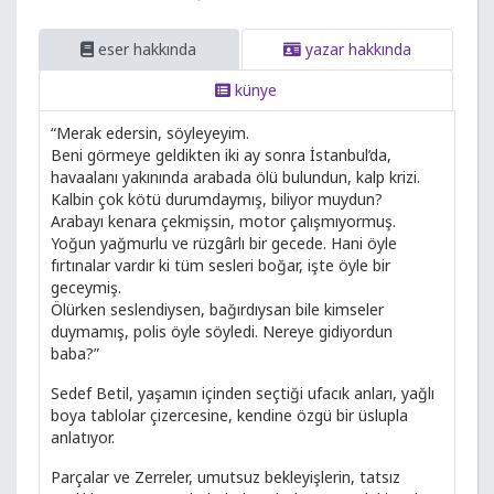
eser hakkında
yazar hakkında
künye
“Merak edersin, söyleyeyim.
Beni görmeye geldikten iki ay sonra İstanbul’da,
havaalanı yakınında arabada ölü bulundun, kalp krizi.
Kalbin çok kötü durumdaymış, biliyor muydun?
Arabayı kenara çekmişsin, motor çalışmıyormuş.
Yoğun yağmurlu ve rüzgârlı bir gecede. Hani öyle
fırtınalar vardır ki tüm sesleri boğar, işte öyle bir
geceymiş.
Ölürken seslendiysen, bağırdıysan bile kimseler
duymamış, polis öyle söyledi. Nereye gidiyordun
baba?”
Sedef Betil, yaşamın içinden seçtiği ufacık anları, yağlı
boya tablolar çizercesine, kendine özgü bir üslupla
anlatıyor.
Parçalar ve Zerreler, umutsuz bekleyişlerin, tatsız