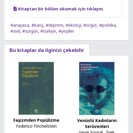
Kitaptan bir bölüm okumak için tıklayın.
#anayasa
,
#barış
,
#deprem
,
#ekoloji
,
#örgüt
,
#politika
,
#sivil
,
#sürgün
,
#türkiye
,
#yeşiller
Bu kitaplar da ilginizi çekebilir
Faşizmden Popülizme
Venüslü Kadınların
Federico Finchelstein
Serüvenleri
Sevgi Soysal
,
İpek