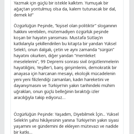
Yazmak için güçlü bir istekle kalktım. Yumuşak bir
ağaçtan yontulmuş olsa da, kalem tutunacak bir dal,
demek ki!”
Özgürlüğün Peşinde, “kişisel olan politiktir” sloganının
hakkını verebilen, mütemadiyen özgürlük peşinde
koşan bir hayatın yansıması. Mustafa Sütlaş’ın
katkılarıyla şekillendirilen bu kitapta bir yandan Yüksel
Selek’i, onun dalgalı, çetin ve aynı zamanda “sürgün”
hayatını okurken, diğer yandan “memleket
meselelerini”, 99 Depremi sonrası sivil örgütlenmelerin
hayatiliğini, Yeşiller’i, barış girişimlerini, demokratik bir
anayasa için harcanan mesaiyi, ekolojik mücadelenin
yeni yeni filizlendiği zamanları, kadın hareketini ve
dayanışmasını ve Türkiye’nin yakın tarihindeki mühim
uğrakları, onun güçlü belleğinin bıraktığı izler
aracılığıyla takip ediyoruz…
Özgürlüğün Peşinde: Yaşadım, Diyebilmek İçin... Yüksel
Selek’in şahsi hikâyesinin yanına Türkiye’nin yakın siyasi
yaşamını ve gündemini de ekleyen mütevazı ve nadide
bir katkı…