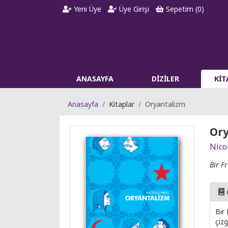
Yeni Üye
Üye Girişi
Sepetim (
0
)
ANASAYFA
DİZİLER
Kİ
Anasayfa
Kitaplar
Oryantalizm
Or
Nico
Bir F
Bir 
çizgi