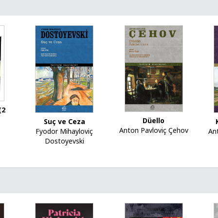
(2
Düello
Suç ve Ceza
Anton Pavloviç Çehov
An
Fyodor Mihayloviç
Dostoyevski