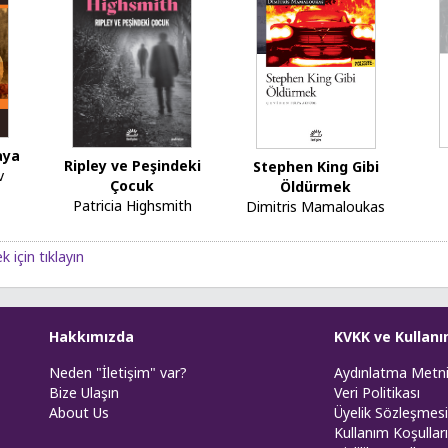
aya
Ripley ve Peşindeki
Stephen King Gibi
v
Çocuk
Öldürmek
Patricia Highsmith
Dimitris Mamaloukas
 için tıklayın
Hakkımızda
KVKK ve Kullanı
Neden "İletişim" var?
Aydınlatma Metn
Bize Ulaşın
Veri Politikası
About Us
Üyelik Sözleşmesi
Kullanım Koşulları