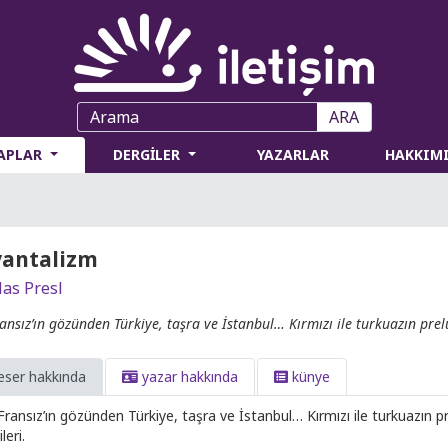
ARA
TAPLAR
DERGİLER
YAZARLAR
HAKKIM
yantalizm
las Presl
ransız’ın gözünden Türkiye, taşra ve İstanbul… Kırmızı ile turkuazın prelü
eser hakkında
yazar hakkında
künye
Fransız’ın gözünden Türkiye, taşra ve İstanbul… Kırmızı ile turkuazın pr
leri.