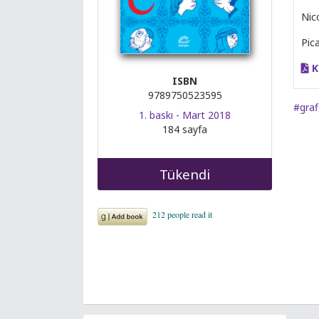
Nico
Pic
K
ISBN
9789750523595
#graf
1. baskı - Mart 2018
184 sayfa
Tükendi