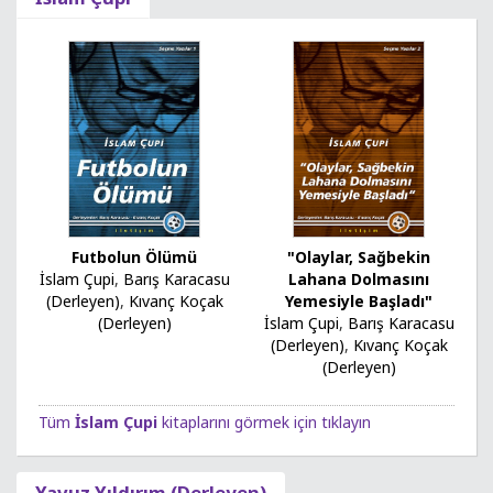
Futbolun Ölümü
"Olaylar, Sağbekin
İslam Çupi
,
Barış Karacasu
Lahana Dolmasını
(Derleyen)
,
Kıvanç Koçak
Yemesiyle Başladı"
(Derleyen)
İslam Çupi
,
Barış Karacasu
(Derleyen)
,
Kıvanç Koçak
(Derleyen)
Tüm
İslam Çupi
kitaplarını görmek için tıklayın
Yavuz Yıldırım (Derleyen)