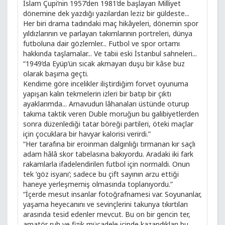
İslam Çupi’nin 1957’den 1981’de başlayan Milliyet
dönemine dek yazdığı yazılardan leziz bir güldeste...
Her biri drama tadındaki maç hikâyeleri, dönemin spor
yıldızlarının ve parlayan takımlarının portreleri, dünya
futboluna dair gözlemler... Futbol ve spor ortamı
hakkında taşlamalar... Ve tabii eski İstanbul sahneleri...
“1949’da Eyüp’ün sıcak akmayan duşu bir kâse buz
olarak başıma geçti.
Kendime göre incelikler iliştirdiğim forvet oyunuma
yapışan kalın tekmelerin izleri bir batıp bir çıktı
ayaklarımda... Arnavudun lâhanaları üstünde oturup
takıma taktik veren Duble moruğun bu galibiyetlerden
sonra düzenlediği tatar böreği partileri, öteki maçlar
için çocuklara bir havyar kalorisi verirdi.”
“Her tarafına bir eroinman dalgınlığı tırmanan kır saçlı
adam hâlâ skor tabelasına bakıyordu. Aradaki iki fark
rakamlarla ifadelendirilen futbol için normaldi. Onun
tek ‘göz isyanı’; sadece bu çift sayının arzu ettiği
haneye yerleşmemiş olmasında toplanıyordu.”
“İçerde mesut insanlar fotoğrafnamesi var. Soyunanlar,
yaşama heyecanını ve sevinçlerini takunya tıkırtıları
arasında tesid edenler mevcut. Bu on bir gencin ter,
amatör ruh ve fizik mücadele içinde kazandıkları bu