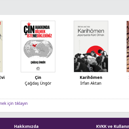
Evi
Çin
Karihōmen
Çağdaş Üngör
İrfan Aktan
ek için tıklayın
Hakkımızda
KVKK ve Kullanı