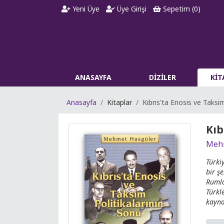
Yeni Üye
Üye Girişi
Sepetim (
0
)
ANASAYFA
DİZİLER
Kİ
Anasayfa
Kitaplar
Kıbrıs'ta Enosis ve Taksim
Kıb
Meh
Türki
bir ş
Rumla
Türkl
kayna