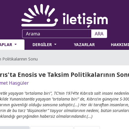
ARA
TAPLAR
DERGİLER
YAZARLAR
HAKKIM
 Politikalarının Sonu
rıs'ta Enosis ve Taksim Politikalarının Son
met Hasgüler
ye’de yaşayan “ortalama biri”, TC’nin 1974’te Kıbrıs’a salt insani nedenler
ekilde Yunanistan’da yaşayan “ortalama biri” de, Kıbrıs’ın güneyine S-300
rının güvenliği olduğu sanısına sahiptir.(...) Her iki taraftan insanlar
erin de bu tarz “düşünceler” taşıyor olmalarının nedeni, bütün sorunların
klandığı gerçeğinden habersiz olmalarındandır.(...)