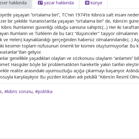
eser hakkında
yazar hakkında
künye
iye’de yaşayan “ortalama biri”, TC’nin 1974’te Kıbrıs’a salt insani nedenl
zer bir şekilde Yunanistan’da yaşayan “ortalama biri” de, Kıbrıs’ın güne
 Kıbrıs Rumlarının güvenliği olduğu sanısına sahiptir.(...) Her iki taraft
yan Rumların ve Türklerin de bu tarz “düşünceler” taşıyor olmalarının n
k ve Helen) kaynaklandığı gerçeğinden habersiz olmalarındandır.(...) Aşır
 iki kesimin toplam nüfusunun önemli bir kısmını oluşturmuyorlar. Bu 
avatanlar”dan geliyor.
nlar genellikle yaşadıkları olayları ve sözkonusu olayların “anlamını” b
met Hasgüler böyle bir problematikten hareketle yakın tarihin eleştirel 
orikle realite arasındaki uyumsuzluğu açığa çıkarmayı başarıyor. Aslınd
osuyla karşılaşılıyor. Bu yüzden kitabın adı pekâlâ “Kıbrıs’ın Resmî Olmay
s
,
#kıbrıs sorunu
,
#politika