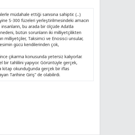
erle müdahale ettiği sanısına sahiptir. (...)
yine S-300 füzeleri yerleştirilmesindeki amacın
an insanların, bu arada bir ölçüde Ada’da
edeni, bütün sorunların iki milliyetçilikten
ı milliyetçiler, Taksimci ve Enosisci unsular,
kesimin gücü kendilerinden çok,
ilince çıkarma konusunda yetersiz kalıyorlar.
bir tahlilini yapıyor. Görüntüyle gerçek,
a kitap okunduğunda gerçek bir iflas
an Tarihine Giriş” de olabilirdi.