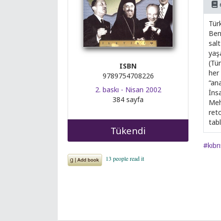
Türk
Ben
salt
yaşa
(Tür
ISBN
her
9789754708226
“an
2. baskı - Nisan 2002
İnsa
384 sayfa
Meh
ret
tabl
Tükendi
#kıbrı