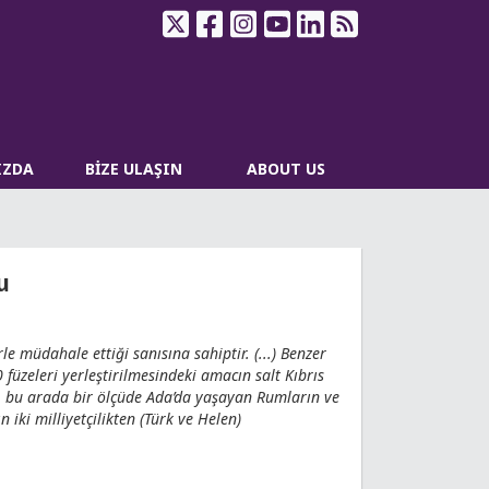
IZDA
BİZE ULAŞIN
ABOUT US
u
le müdahale ettiği sanısına sahiptir. (...) Benzer
 füzeleri yerleştirilmesindeki amacın salt Kıbrıs
ın, bu arada bir ölçüde Ada’da yaşayan Rumların ve
 iki milliyetçilikten (Türk ve Helen)