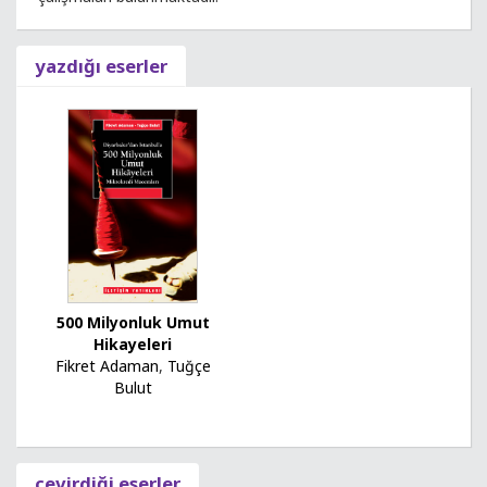
yazdığı eserler
500 Milyonluk Umut
Hikayeleri
Fikret Adaman
,
Tuğçe
Bulut
çevirdiği eserler