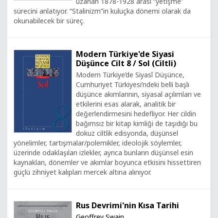
uzanan 1878-1928 arası “yetişme”
sürecini anlatıyor. “Stalinizm”in kuluçka dönemi olarak da
okunabilecek bir süreç.
Modern Türkiye'de Siyasi
Düşünce Cilt 8 / Sol (Ciltli)
Modern Türkiye’de Siyasî Düşünce,
Cumhuriyet Türkiyesi’ndeki belli başlı
düşünce akımlarının, siyasal açılımları ve
etkilerini esas alarak, analitik bir
değerlendirmesini hedefliyor. Her cildin
bağımsız bir kitap kimliği de taşıdığı bu
dokuz ciltlik edisyonda, düşünsel
yönelimler, tartışmalar/polemikler, ideolojik söylemler,
üzerinde odaklaşılan izlekler, ayrıca bunların düşünsel esin
kaynakları, dönemler ve akımlar boyunca etkisini hissettiren
güçlü zihniyet kalıpları mercek altına alınıyor.
Rus Devrimi'nin Kısa Tarihi
Geoffrey Swain