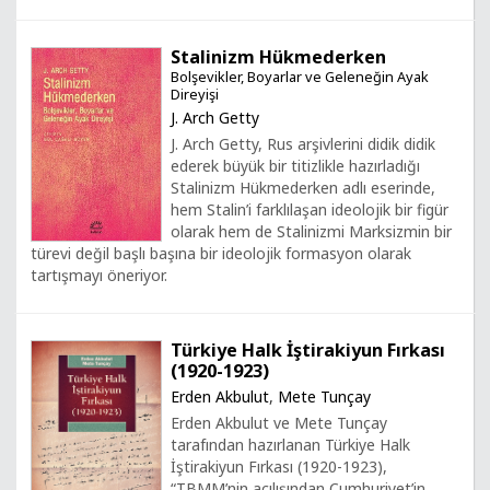
Stalinizm Hükmederken
Bolşevikler, Boyarlar ve Geleneğin Ayak
Direyişi
J. Arch Getty
J. Arch Getty, Rus arşivlerini didik didik
ederek büyük bir titizlikle hazırladığı
Stalinizm Hükmederken adlı eserinde,
hem Stalin’i farklılaşan ideolojik bir figür
olarak hem de Stalinizmi Marksizmin bir
türevi değil başlı başına bir ideolojik formasyon olarak
tartışmayı öneriyor.
Türkiye Halk İştirakiyun Fırkası
(1920-1923)
Erden Akbulut
,
Mete Tunçay
Erden Akbulut ve Mete Tunçay
tarafından hazırlanan Türkiye Halk
İştirakiyun Fırkası (1920-1923),
“TBMM’nin açılışından Cumhuriyet’in