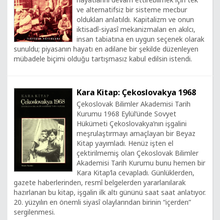
ve alternatifsiz bir sisteme mecbur
oldukları anlatıldı. Kapitalizm ve onun
iktisadî-siyasî mekanizmaları en akılcı,
insan tabiatına en uygun seçenek olarak
sunuldu; piyasanın hayatı en adilane bir şekilde düzenleyen
mübadele biçimi olduğu tartışmasız kabul edilsin istendi.
Kara Kitap: Çekoslovakya 1968
Çekoslovak Bilimler Akademisi Tarih
Kurumu 1968 Eylül’ünde Sovyet
Hükümeti Çekoslovakya’nın işgalini
meşrulaştırmayı amaçlayan bir Beyaz
Kitap yayımladı. Henüz işten el
çektirilmemiş olan Çekoslovak Bilimler
Akademisi Tarih Kurumu bunu hemen bir
Kara Kitap’la cevapladı. Günlüklerden,
gazete haberlerinden, resmî belgelerden yararlanılarak
hazırlanan bu kitap, işgalin ilk altı gününü saat saat anlatıyor.
20. yüzyılın en önemli siyasî olaylarından birinin “içerden”
sergilenmesi.