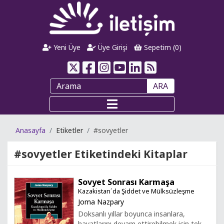
Yeni Üye
Üye Girişi
Sepetim (
0
)
ARA
Anasayfa
Etiketler
#sovyetler
#sovyetler
Etiketindeki Kitaplar
Sovyet Sonrası Karmaşa
Kazakistan´da Şiddet ve Mülksüzleşme
Joma Nazpary
Doksanlı yıllar boyunca insanlara,
hayatlarını devam ettirebilmek için tek