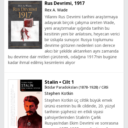
Rus Devrimi, 1917
Rex A. Wade
Yıllarını Rus Devrimi tarihini araştırmaya
adayarak birçok çalışma üreten Wade,
yeni araştırmalar ışığında tarihin bu
kesitinin yeni bir anlatısını, heyecan verici
bir üslupla sunuyor. Rusya toplumunu
devrime götüren nedenleri son derece
akıcı bir şekilde aktarırken aynı zamanda
bu devrime dair mitleri çürüterek, odağına 1917’nin bugüne
kadar ihmal edilmiş kesimlerini alıyor
Stalin • Cilt 1
İktidar Paradoksları (1878-1928) / Ciltli
Stephen Kotkin
Stephen Kotkin üç ciltlik büyük emek
ürünü eserinin bu ilk cildinde, 20. yüzyıl
tarihinin şüphesiz en etkili siyasi
şahsiyetlerinden Stalin’in Çarlık
Rusyası’ndan Ekim Devrimi ve sonrasına