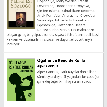
Hoşgörüye, Makyavel’den Fransız
Devrimi’ne, Hobbes’dan Ütopyaya,
Çin’den İslam’a, Yahudilikten Reforma,
Antik Roma’dan Anarşizme, Cicero’dan
Yararcılığa, Hikmet-i Hükümetten
Egemenliğe, Platon’dan Hegel’e,
Rousseau’dan Marx’a 140 makaleden
oluşan geniş bir yelpaze içinde, siyaset felsefesinin belli başlı
kavram ve düşünürlerini siyasal ve düşünsel boyutlarıyla
inceliyor.
Oğullar ve Rencide Ruhlar
Alper Canıgüz
Alper Canıgüz, Tatlı Rüyalar'dan bilinen
sürükleyici diliyle, 5 yaşındaki bir çocuğun
içine düştüğü bir hikayeyi anlatıyor.