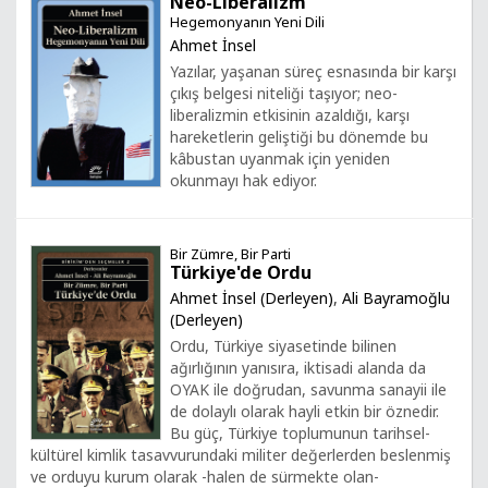
Neo-Liberalizm
Hegemonyanın Yeni Dili
Ahmet İnsel
Yazılar, yaşanan süreç esnasında bir karşı
çıkış belgesi niteliği taşıyor; neo-
liberalizmin etkisinin azaldığı, karşı
hareketlerin geliştiği bu dönemde bu
kâbustan uyanmak için yeniden
okunmayı hak ediyor.
Bir Zümre, Bir Parti
Türkiye'de Ordu
Ahmet İnsel (Derleyen)
,
Ali Bayramoğlu
(Derleyen)
Ordu, Türkiye siyasetinde bilinen
ağırlığının yanısıra, iktisadi alanda da
OYAK ile doğrudan, savunma sanayii ile
de dolaylı olarak hayli etkin bir öznedir.
Bu güç, Türkiye toplumunun tarihsel-
kültürel kimlik tasavvurundaki militer değerlerden beslenmiş
ve orduyu kurum olarak -halen de sürmekte olan-