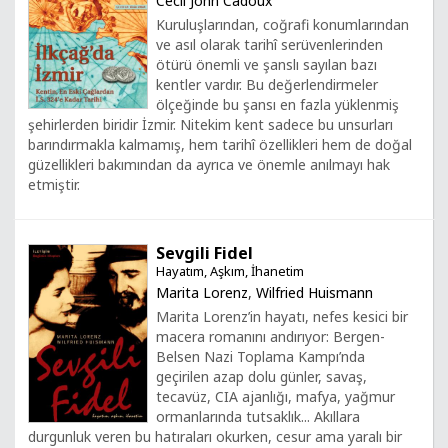
Cecil John Cadoux
Kuruluşlarından, coğrafi konumlarından
ve asıl olarak tarihî serüvenlerinden
ötürü önemli ve şanslı sayılan bazı
kentler vardır. Bu değerlendirmeler
ölçeğinde bu şansı en fazla yüklenmiş
şehirlerden biridir İzmir. Nitekim kent sadece bu unsurları
barındırmakla kalmamış, hem tarihî özellikleri hem de doğal
güzellikleri bakımından da ayrıca ve önemle anılmayı hak
etmiştir.
Sevgili Fidel
Hayatım, Aşkım, İhanetim
Marita Lorenz
,
Wilfried Huismann
Marita Lorenz’in hayatı, nefes kesici bir
macera romanını andırıyor: Bergen-
Belsen Nazi Toplama Kampı’nda
geçirilen azap dolu günler, savaş,
tecavüz, CIA ajanlığı, mafya, yağmur
ormanlarında tutsaklık... Akıllara
durgunluk veren bu hatıraları okurken, cesur ama yaralı bir