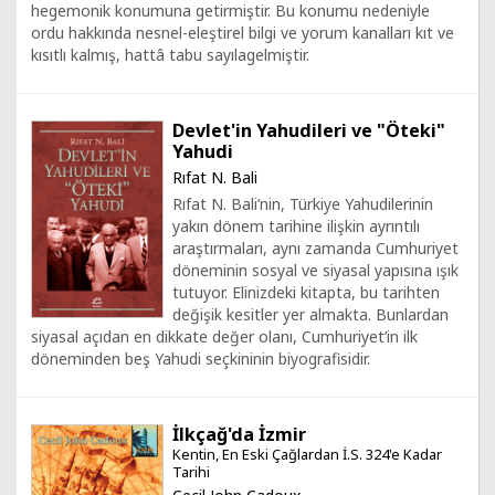
hegemonik konumuna getirmiştir. Bu konumu nedeniyle
ordu hakkında nesnel-eleştirel bilgi ve yorum kanalları kıt ve
kısıtlı kalmış, hattâ tabu sayılagelmiştir.
Devlet'in Yahudileri ve "Öteki"
Yahudi
Rıfat N. Bali
Rıfat N. Bali’nin, Türkiye Yahudilerinin
yakın dönem tarihine ilişkin ayrıntılı
araştırmaları, aynı zamanda Cumhuriyet
döneminin sosyal ve siyasal yapısına ışık
tutuyor. Elinizdeki kitapta, bu tarihten
değişik kesitler yer almakta. Bunlardan
siyasal açıdan en dikkate değer olanı, Cumhuriyet’in ilk
döneminden beş Yahudi seçkininin biyografisidir.
İlkçağ'da İzmir
Kentin, En Eski Çağlardan İ.S. 324'e Kadar
Tarihi