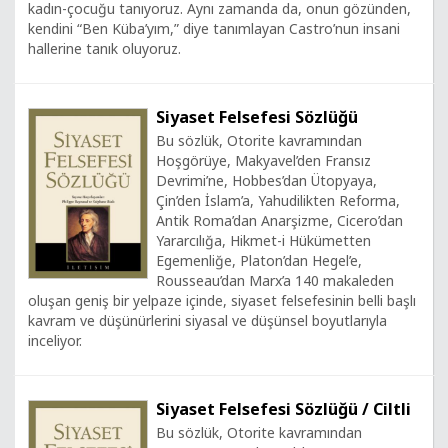
kadın-çocuğu tanıyoruz. Aynı zamanda da, onun gözünden,
kendini “Ben Küba’yım,” diye tanımlayan Castro’nun insani
hallerine tanık oluyoruz.
Siyaset Felsefesi Sözlüğü
Bu sözlük, Otorite kavramından
Hoşgörüye, Makyavel’den Fransız
Devrimi’ne, Hobbes’dan Ütopyaya,
Çin’den İslam’a, Yahudilikten Reforma,
Antik Roma’dan Anarşizme, Cicero’dan
Yararcılığa, Hikmet-i Hükümetten
Egemenliğe, Platon’dan Hegel’e,
Rousseau’dan Marx’a 140 makaleden
oluşan geniş bir yelpaze içinde, siyaset felsefesinin belli başlı
kavram ve düşünürlerini siyasal ve düşünsel boyutlarıyla
inceliyor.
Siyaset Felsefesi Sözlüğü / Ciltli
Bu sözlük, Otorite kavramından