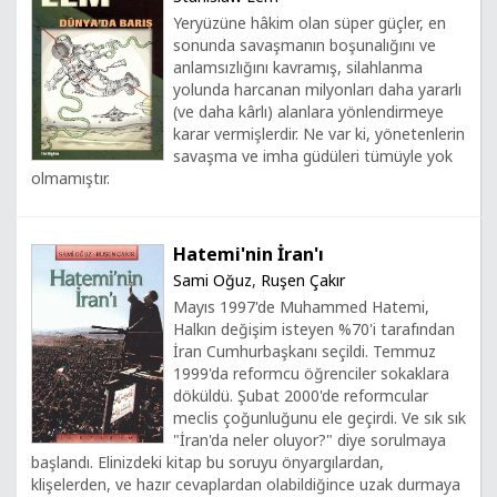
Yeryüzüne hâkim olan süper güçler, en
sonunda savaşmanın boşunalığını ve
anlamsızlığını kavramış, silahlanma
yolunda harcanan milyonları daha yararlı
(ve daha kârlı) alanlara yönlendirmeye
karar vermişlerdir. Ne var ki, yönetenlerin
savaşma ve imha güdüleri tümüyle yok
olmamıştır.
Hatemi'nin İran'ı
Sami Oğuz
,
Ruşen Çakır
Mayıs 1997'de Muhammed Hatemi,
Halkın değişim isteyen %70'i tarafından
İran Cumhurbaşkanı seçildi. Temmuz
1999'da reformcu öğrenciler sokaklara
döküldü. Şubat 2000'de reformcular
meclis çoğunluğunu ele geçirdi. Ve sık sık
"İran'da neler oluyor?" diye sorulmaya
başlandı. Elinizdeki kitap bu soruyu önyargılardan,
klişelerden, ve hazır cevaplardan olabildiğince uzak durmaya