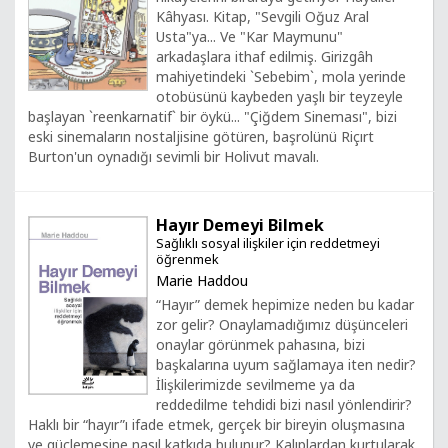
Kâhyası. Kitap, "Sevgili Oğuz Aral
Usta"ya... Ve "Kar Maymunu"
arkadaşlara ithaf edilmiş. Girizgâh
mahiyetindeki `Sebebim`, mola yerinde
otobüsünü kaybeden yaşlı bir teyzeyle
başlayan `reenkarnatif` bir öykü... "Çiğdem Sineması", bizi
eski sinemaların nostaljisine götüren, başrolünü Riçırt
Burton'un oynadığı sevimli bir Holivut mavalı.
Hayır Demeyi Bilmek
Sağlıklı sosyal ilişkiler için reddetmeyi
öğrenmek
Marie Haddou
“Hayır” demek hepimize neden bu kadar
zor gelir? Onaylamadığımız düşünceleri
onaylar görünmek pahasına, bizi
başkalarına uyum sağlamaya iten nedir?
İlişkilerimizde sevilmeme ya da
reddedilme tehdidi bizi nasıl yönlendirir?
Haklı bir “hayır”ı ifade etmek, gerçek bir bireyin oluşmasına
ve güçlemesine nasıl katkıda bulunur? Kalıplardan kurtularak