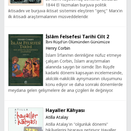
1844 El Yazmaları burjuva politik
iktisadını ve burjuva iktisat sistemini eleştiren "genç" Marx'ın
ilk iktisadi araştırmalarının müsveddeleridir.
İslâm Felsefesi Tarihi Cilt 2
İbni Rüşd'ün Ölümünden Günümüze
Henry Corbin
İslam İrfanı’nın derinliğine nüfuz etmeye
çalışan Corbin, İslam araştırmaları
alanında saygın bir isimdir. İbn Rüşd’e
kadarki dönemi kapsayan incelemesinde,
akılcılık-nakilcilik ayrışmasının oluşumunu
konu ediyor ve daha sonraki dönemlerde
meydana gelen gelişmelere de ana çizgileri ile değiniyor.
Hayaller Kâhyası
Atilla Atalay
Atilla Atalay'ın "olgunluk dönemi"
hikâyelerini biraraya getiriyor Hayaller