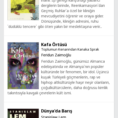
inanır. İşi gereği karıştırdığı yabancı
dergilerin birinde, Reenkarnasyon`dan
Geçmiş Ruhlar`a özel bir kliniğin
mevcudiyetini öğrenir ve oraya gider.
Dönüşünde, kliniğin adresini, ruhu
`düdüklü tencere` gibi öten yakın bir meslektaşına verir...
Kafa Örtüsü
Toplumun Kenarından Kanaka Sprak
Feridun Zaimoğlu
Feridun Zaimoğlu, günümüz Almanca
edebiyatında ve Almanya`nın popüler
kültüründe bir fenomen, bir idol. Üçüncü
kuşak Türkiyeli göçmenlerin, rap ve
hiphop altkültürüyle haşır neşir olanların,
çoğulkültürcülerin, daha doğrusu kimlik
takıntısıyla kavgalı çevrelerin kült ismi.
Dünya'da Barış
Stanislaw Lem