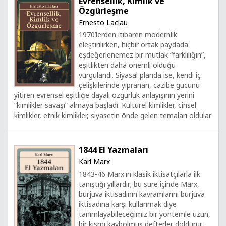
Evrensellik, Kimlik ve
Özgürleşme
Ernesto Laclau
1970’lerden itibaren modernlik
eleştirilirken, hiçbir ortak paydada
eşdeğerlenemez bir mutlak “farklılığın”,
eşitlikten daha önemli olduğu
vurgulandı. Siyasal planda ise, kendi iç
çelişkilerinde yıpranan, cazibe gücünü
yitiren evrensel eşitliğe dayalı özgürlük anlayışının yerini
“kimlikler savaşı” almaya başladı. Kültürel kimlikler, cinsel
kimlikler, etnik kimlikler, siyasetin önde gelen temaları oldular
1844 El Yazmaları
Karl Marx
1843-46 Marx'ın klasik iktisatçılarla ilk
tanıştığı yıllardır; bu süre içinde Marx,
burjuva iktisadının kavramlarını burjuva
iktisadına karşı kullanmak diye
tanımlayabileceğimiz bir yöntemle uzun,
bir kısmı kaybolmuş defterler doldurur.