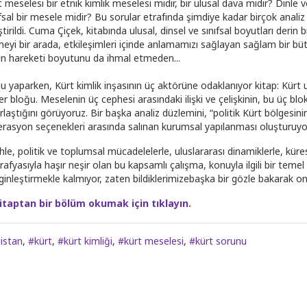
 meselesi bir etnik kimlik meselesi midir, bir ulusal dava mıdır? Dinle ve 
fsal bir mesele midir? Bu sorular etrafında şimdiye kadar birçok analiz y
ştirildi. Cuma Çiçek, kitabında ulusal, dinsel ve sınıfsal boyutları derin
heyi bir arada, etkileşimleri içinde anlamamızı sağlayan sağlam bir b
ın hareketi boyutunu da ihmal etmeden...
u yaparken, Kürt kimlik inşasının üç aktörüne odaklanıyor kitap: Kürt 
ler bloğu. Meselenin üç cephesi arasındaki ilişki ve çelişkinin, bu üç blok
urlaştığını görüyoruz. Bir başka analiz düzlemini, “politik Kürt bölgesi
erasyon seçenekleri arasında salınan kurumsal yapılanması oluşturuyo
ihle, politik ve toplumsal mücadelelerle, uluslararası dinamiklerle, kür
afyasıyla haşır neşir olan bu kapsamlı çalışma, konuyla ilgili bir teme
inleştirmekle kalmıyor, zaten bildiklerimizebaşka bir gözle bakarak onl
itaptan bir bölüm okumak için tıklayın.
istan
,
#kürt
,
#kürt kimliği
,
#kürt meselesi
,
#kürt sorunu