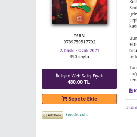
Kürt
Sını
geli
cep
kad
ISBN
Bun
9789750517792
elit
bill
2. baskı - Ocak 2021
fed
390 sayfa
Tar
coğr
İletişim Web Satış Fiyatı
zeng
480,00 TL
K
Sepete Ekle
#kürd