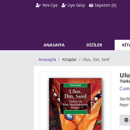
Yeni Üye
Üye Girişi
Sepetim (
0
)
ANASAYFA
DİZİLER
Kİ
Anasayfa
Kitaplar
Ulus, Din, Sınıf
Ulu
Türk
Cuma
Tarih
haşır