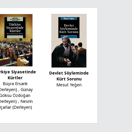
rkiye Siyasetinde
Devlet Söyleminde
Kürtler
Kürt Sorunu
Büşra Ersanlı
Mesut Yeğen
Derleyen)
,
Günay
Göksu Özdoğan
Derleyen)
,
Nesrin
çarlar (Derleyen)