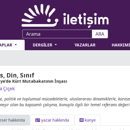
ARA
TAPLAR
DERGİLER
YAZARLAR
HAKKIM
s, Din, Sınıf
iye’de Kürt Mutabakatının İnşası
 Çiçek
le, politik ve toplumsal mücadelelerle, uluslararası dinamiklerle, küres
 neşir olan bu kapsamlı çalışma, konuyla ilgili bir temel referans değer
eser hakkında
yazar hakkında
künye