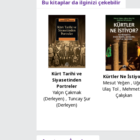
Bu kitaplar da ilginizi çekebilir
Kürt Tarihi ve
Kürtler Ne İstiy
Siyasetinden
Mesut Yeğen
,
Uğ
Portreler
Ulaş Tol
,
Mehmet 
Yalçın Çakmak
Çalışkan
(Derleyen)
,
Tuncay Şur
(Derleyen)