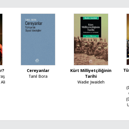
Tü
or?
Cereyanlar
Kürt Milliyetçiliğinin
raş
Tanıl Bora
Tarihi
Ali
Wadie Jwaideh
(
(
U