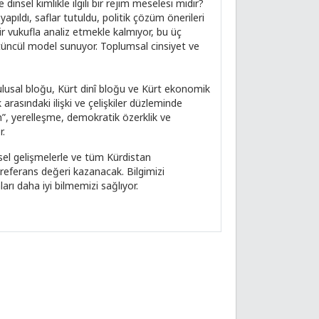
dinsel kimlikle ilgili bir rejim meselesi midir?
apıldı, saflar tutuldu, politik çözüm önerileri
 bir vukufla analiz etmekle kalmıyor, bu üç
ütüncül model sunuyor. Toplumsal cinsiyet ve
ulusal bloğu, Kürt dinî bloğu ve Kürt ekonomik
 arasındaki ilişki ve çelişkiler düzleminde
nin”, yerelleşme, demokratik özerklik ve
r.
esel gelişmelerle ve tüm Kürdistan
l referans değeri kazanacak. Bilgimizi
arı daha iyi bilmemizi sağlıyor.