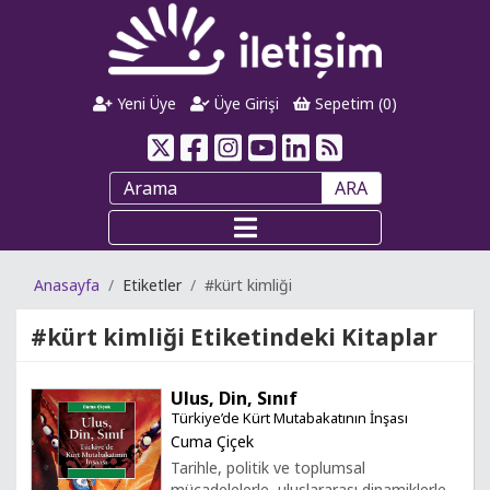
Yeni Üye
Üye Girişi
Sepetim (
0
)
ARA
Anasayfa
Etiketler
#kürt kimliği
#kürt kimliği
Etiketindeki Kitaplar
Ulus, Din, Sınıf
Türkiye’de Kürt Mutabakatının İnşası
Cuma Çiçek
Tarihle, politik ve toplumsal
mücadelelerle, uluslararası dinamiklerle,