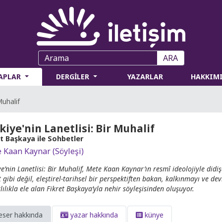
ARA
TAPLAR
DERGİLER
YAZARLAR
HAKKIM
Muhalif
kiye'nin Lanetlisi: Bir Muhalif
et Başkaya ile Sohbetler
 Kaan Kaynar (Söyleşi)
iye’nin Lanetlisi: Bir Muhalif, Mete Kaan Kaynar’ın resmî ideolojiyle did
t gibi değil, eleştirel-tarihsel bir perspektiften bakan, kalkınmayı ve de
lılıkla ele alan Fikret Başkaya’yla nehir söyleşisinden oluşuyor.
eser hakkında
yazar hakkında
künye