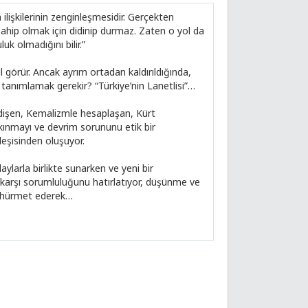
 ilişkilerinin zenginleşmesidir. Gerçekten
ahip olmak için didinip durmaz. Zaten o yol da
k olmadığını bilir.”
 görür. Ancak ayrım ortadan kaldırıldığında,
 tanımlamak gerekir? “Türkiye’nin Lanetlisi”…
didişen, Kemalizmle hesaplaşan, Kürt
alkınmayı ve devrim sorununu etik bir
yleşisinden oluşuyor.
laylarla birlikte sunarken ve yeni bir
 karşı sorumluluğunu hatırlatıyor, düşünme ve
e hürmet ederek…