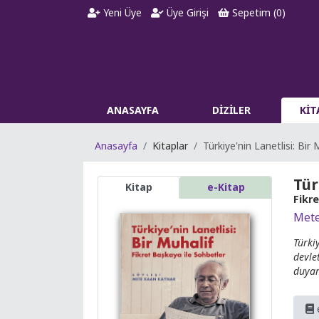
Yeni Üye
Üye Girişi
Sepetim (
0
)
ANASAYFA
DİZİLER
Kİ
Anasayfa
Kitaplar
Türkiye'nin Lanetlisi: Bir 
Tür
Kitap
e-Kitap
Fikr
Mete
Türk
devle
duyar