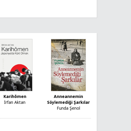
Karihōmen
Anneannemin
İrfan Aktan
Söylemediği Şarkılar
Funda Şenol