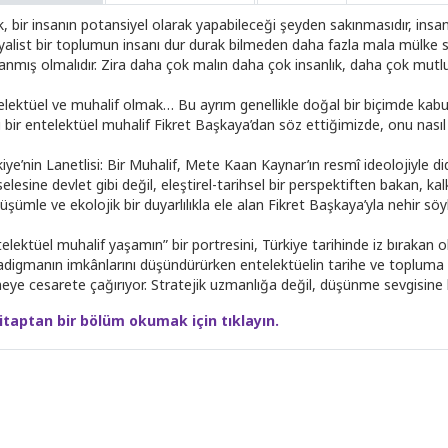
k, bir insanın potansiyel olarak yapabileceği şeyden sakınmasıdır, insan
yalist bir toplumun insanı dur durak bilmeden daha fazla mala mülke s
anmış olmalıdır. Zira daha çok malın daha çok insanlık, daha çok mutlulu
elektüel ve muhalif olmak… Bu ayrım genellikle doğal bir biçimde kabul
i bir entelektüel muhalif Fikret Başkaya’dan söz ettiğimizde, onu nasıl
kiye’nin Lanetlisi: Bir Muhalif, Mete Kaan Kaynar’ın resmî ideolojiyle 
lesine devlet gibi değil, eleştirel-tarihsel bir perspektiften bakan, k
̈şümle ve ekolojik bir duyarlılıkla ele alan Fikret Başkaya’yla nehir sö
elektüel muhalif yaşamın” bir portresini, Türkiye tarihinde iz bırakan o
adigmanın imkânlarını düşündürürken entelektüelin tarihe ve topluma
meye cesarete çağırıyor. Stratejik uzmanlığa değil, düşünme sevgisin
itaptan bir bölüm okumak için tıklayın.