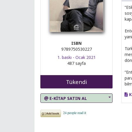
“Eti
sos
kap
Ent
yan
ISBN
Tür
9789750530227
mese
1. baskı - Ocak 2021
dönu
487 sayfa
“Ent
par
Tükendi
bil
K
E-KİTAP SATIN AL