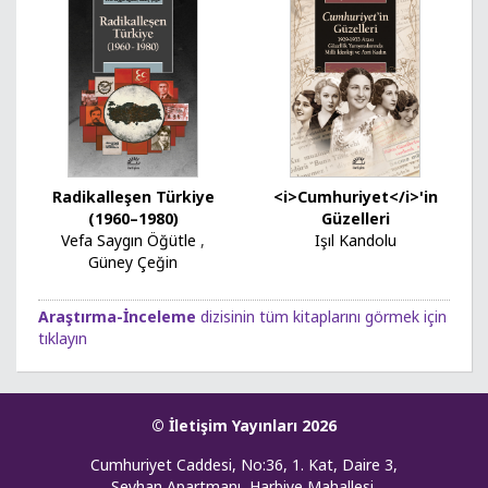
Radikalleşen Türkiye
<i>Cumhuriyet</i>'in
(1960–1980)
Güzelleri
Vefa Saygın Öğütle
,
Işıl Kandolu
Güney Çeğin
Araştırma-İnceleme
dizisinin tüm kitaplarını görmek için
tıklayın
© İletişim Yayınları 2026
Cumhuriyet Caddesi, No:36, 1. Kat, Daire 3,
Seyhan Apartmanı, Harbiye Mahallesi,