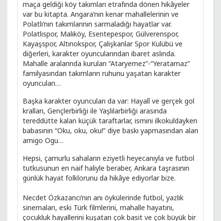
maça geldiği köy takımları etrafında dönen hikâyeler
var bu kitapta. Angara’nın kenar mahallelerinin ve
Polatlı’nın takımlarının sarmaladığı hayatlar var.
Polatlıspor, Malıköy, Esentepespor, Gülverenspor,
Kayaşspor, Altınokspor, Çalışkanlar Spor Kulübü ve
diğerleri, karakter oyuncularından ibaret aslında.
Mahalle aralarında kurulan “Ataryemez”-“Yeratamaz”
familyasından takımların ruhunu yaşatan karakter
oyuncuları…
Başka karakter oyuncuları da var: Hayalî ve gerçek gol
kralları, Gençlerbirliği ile Yaşlılarbirliği arasında
tereddütte kalan küçük taraftarlar, ismini ilkokuldayken
babasının “Oku, oku, oku!” diye baskı yapmasından alan
amigo Ogu…
Hepsi, çamurlu sahaların eziyetli heyecanıyla ve futbol
tutkusunun en naif haliyle beraber, Ankara taşrasının
günlük hayat folklorunu da hikâye ediyorlar bize.
Necdet Özkazancı’nın anı öykülerinde futbol, yazlık
sinemaları, eski Türk filmlerini, mahalle hayatını,
çocukluk hayallerini kuşatan çok basit ve çok büyük bir