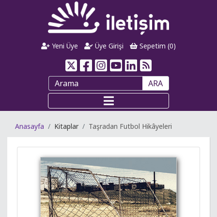
Yeni Üye
Üye Girişi
Sepetim (
0
)
ARA
Anasayfa
Kitaplar
Taşradan Futbol Hikâyeleri