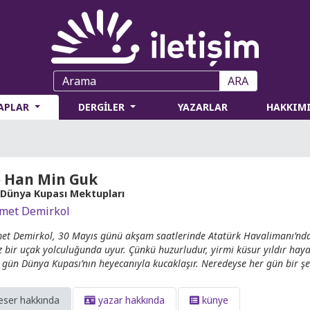
ARA
TAPLAR
DERGİLER
YAZARLAR
HAKKIM
 Han Min Guk
 Dünya Kupası Mektupları
met Demirkol
t Demirkol, 30 Mayıs günü akşam saatlerinde Atatürk Havalimanı’ndan
ez bir uçak yolculuğunda uyur. Çünkü huzurludur, yirmi küsur yıldır hay
i gün Dünya Kupası’nın heyecanıyla kucaklaşır. Neredeyse her gün bir şe
eser hakkında
yazar hakkında
künye