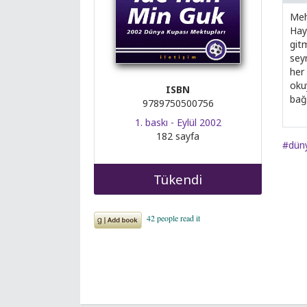
Meh
Hay
git
seyr
her 
okuy
ISBN
bağl
9789750500756
1. baskı - Eylül 2002
182 sayfa
#düny
Tükendi