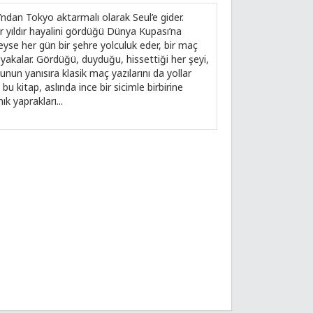
an Tokyo aktarmalı olarak Seul’e gider.
r yıldır hayalini gördüğü Dünya Kupası’na
eyse her gün bir şehre yolculuk eder, bir maç
r yakalar. Gördüğü, duyduğu, hissettiği her şeyi,
unun yanısıra klasik maç yazılarını da yollar
bu kitap, aslında ince bir sicimle birbirine
k yaprakları...