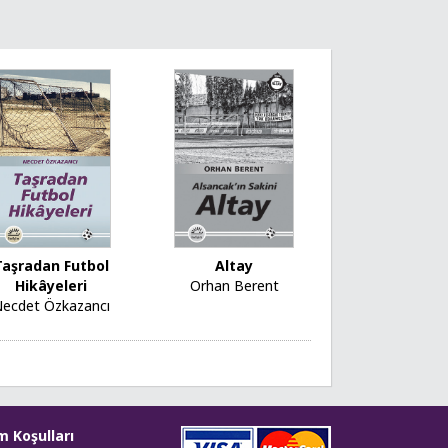
Taşradan Futbol
Altay
Hikâyeleri
Orhan Berent
ecdet Özkazancı
m Koşulları