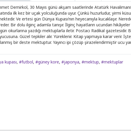
met Demirkol, 30 Mayıs günü akşam saatlerinde Atatürk Havalimanı’nd
atında ilk kez bir uçak yolculuğunda uyur. Çünkü huzurludur, yirmi küsu
mektedir. Ve ertesi gün Dünya Kupası’nın heyecanıyla kucaklaşır. Nered
eder. Bir dolu ilginç adamla tanışır. İlginç hayatların ucundan hikâyele
gün okurlarına yazdığı mektuplarla iletir. Postacı Radikal gazetesidir. B
ucusuna. Güzel tepkiler alır. Yüreklenir. Kitap yapmaya karar verir. İşte 
anmış bir deste mektuptur. Yayıncı ipi çözüp şirazelendirmiştir ucu yanı
a kupası
,
#futbol
,
#güney kore
,
#japonya
,
#mektup
,
#mektuplar