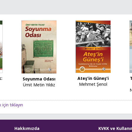
k:
Ateş'in Güneş'i
Soyunma Odası
Mehmet Şenol
Ümit Metin Yıldız
N
için tıklayın
Hakkımızda
KVKK ve Kullanı