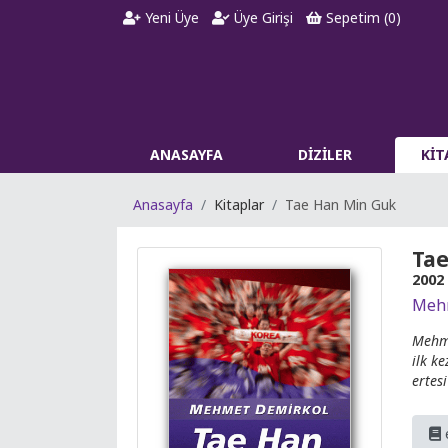
Yeni Üye
Üye Girişi
Sepetim (
0
)
ANASAYFA
DİZİLER
Kİ
Anasayfa
Kitaplar
Tae Han Min Guk
Tae
2002
Meh
Mehme
ilk k
ertes