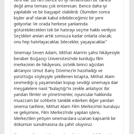
değil ama teması çok enteresan. Bence daha iyi
yapılabilir ve bir başyapıt olabilirdi. Ölümden sonra
kişiler araf olarak kabul edebileceğimiz bir yere
geliyorlar. Ve orada herkese yanlarında
götürebilecekleri tek bir hatırayı seçme hakkı veriliyor.
Seçtikleri anıları artık sonsuza kadar onlarla olacak;
onu hep hatırlayacaklar, bilecekler, yaşayacaklar.”
Sinemayı Seven Adam, Mithat Alam’ın şahsi hikâyesiyle
beraber Boğaziçi Üniversitesi’nde kurduğu film
merkezinin de hikâyesini, üstelik birinci ağızdan
aktarıyor. Umut Barış Dönmez’in hazırladığı ve
yürüttüğü söyleşiyle şekillenen kitapta, Mithat Alam
sevmediği iş yaşamından kopup sevdiği sinemaya dair
meşgalelere nasıl “bulaştığı”nı zevkle anlatıyor. Bir
yandan filmler ve yönetmenler, oyuncular hakkında
muazzam bir sohbete tanıklık ederken diğer yandan
sinema tarihine, Mithat Alam Film Merkezi’nin kuruluşu
ve gelişimine, Film Merkezi’nde yapılan işlere,
Merkez’den yetişen sinemacılara uzanan kapsamlı bir
dökümün sunulmasına da şahit oluyoruz.