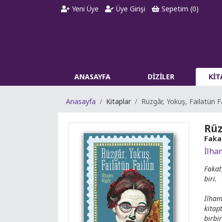
Yeni Üye
Üye Girişi
Sepetim (
0
)
ANASAYFA
DİZİLER
Kİ
Anasayfa
Kitaplar
Rüzgâr, Yokuş, Failatün F
Rüz
Faka
İlha
Fakat
biri.
İlham
kitap
birbi