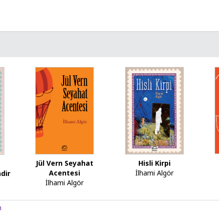
Jül Vern Seyahat
Hisli Kirpi
Acentesi
İlhami Algör
dir
İlhami Algör
n