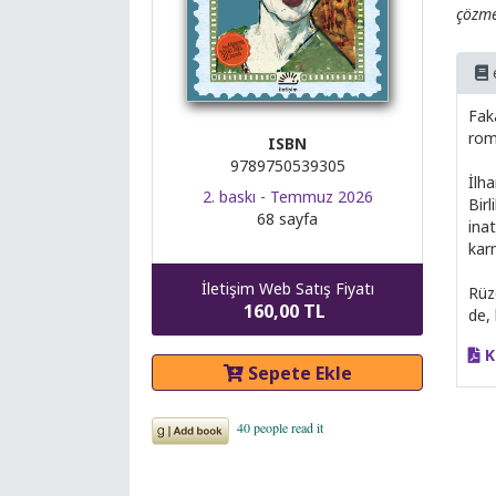
çözme
Fak
rom
ISBN
9789750539305
İlh
2. baskı - Temmuz 2026
Bir
68 sayfa
inat
kar
İletişim Web Satış Fiyatı
Rüz
160,00 TL
de,
K
Sepete Ekle