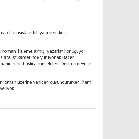
s o havasıyla edebiyatımızın kült
bu romanı kaleme almış “yazarla” konuşuyor.
Galata istikametinde yürüyorlar. Bazen
 zamanın ruhu başlıca meseleleri. Dert etmeyi de
 bir roman üzerine yeniden düşündürürken, hem
veriyor.