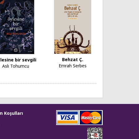
Behzat Ç.
lesine bir sevgili
Emrah Serbes
Aslı Tohumcu
m Koşulları
i