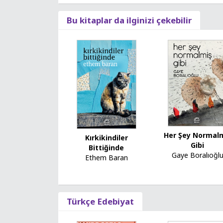
Bu kitaplar da ilginizi çekebilir
Her Şey Normal
Kırkikindiler
Gibi
Bittiğinde
Gaye Boralıoğl
Ethem Baran
Türkçe Edebiyat