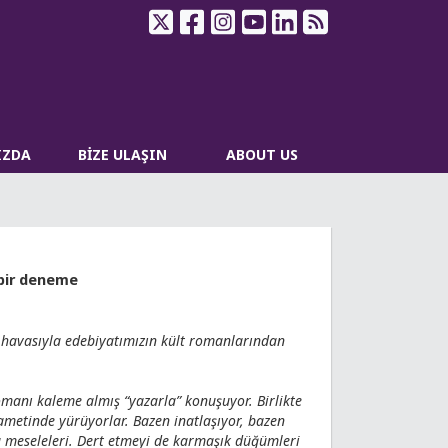
IZDA
BİZE ULAŞIN
ABOUT US
 bir deneme
o havasıyla edebiyatımızın kült romanlarından
romanı kaleme almış “yazarla” konuşuyor. Birlikte
ametinde yürüyorlar. Bazen inatlaşıyor, bazen
ca meseleleri. Dert etmeyi de karmaşık düğümleri