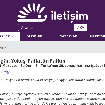
ARA
TAPLAR
DERGİLER
YAZARLAR
HAKKIM
ailün
gâr, Yokuş, Failatün Failün
t Müzeyyen Bu Derin Bir Tutku'nun 30. senesi hatırına işgüzar
mi Algör
 Müzeyyen Bu Derin Bir Tutku sesiyle, rengiyle, büsbütün kendine has 
i Algör, bu sefer “gelecek denilen o yerden” bakarak, otuz yıl önce bu 
taki güzergâhı takiple İtalyan Yokuşu’ndan inerek Tophane, Galata istik
rlerini anlamaya çalışıyorlar. Aşk, sevgi, duygular, zamanın ruhu başlı