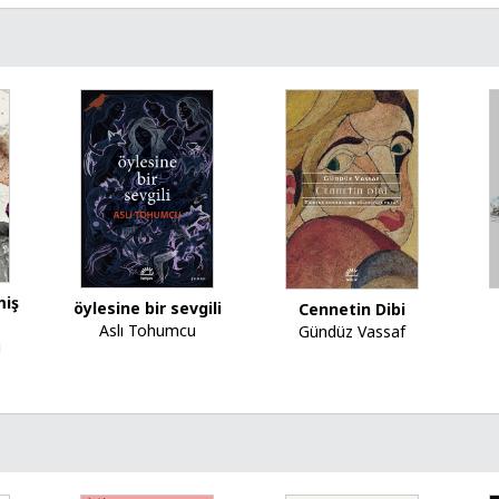
miş
öylesine bir sevgili
Cennetin Dibi
Aslı Tohumcu
Gündüz Vassaf
u