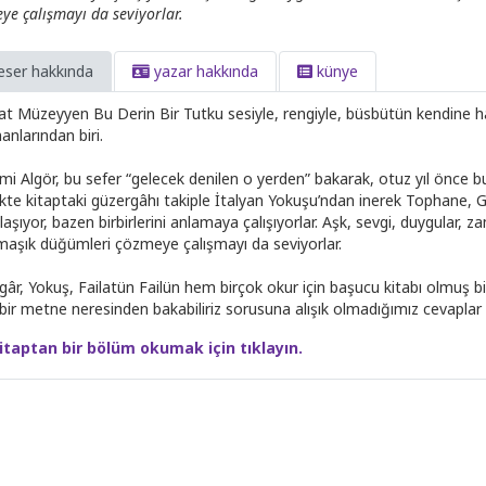
ye çalışmayı da seviyorlar.
eser hakkında
yazar hakkında
künye
at Müzeyyen Bu Derin Bir Tutku sesiyle, rengiyle, büsbütün kendine ha
anlarından biri.
ami Algör, bu sefer “gelecek denilen o yerden” bakarak, otuz yıl önce 
likte kitaptaki güzergâhı takiple İtalyan Yokuşu’ndan inerek Tophane, 
laşıyor, bazen birbirlerini anlamaya çalışıyorlar. Aşk, sevgi, duygular,
maşık düğümleri çözmeye çalışmayı da seviyorlar.
gâr, Yokuş, Failatün Failün hem birçok okur için başucu kitabı olmuş
 bir metne neresinden bakabiliriz sorusuna alışık olmadığımız cevaplar 
itaptan bir bölüm okumak için tıklayın.