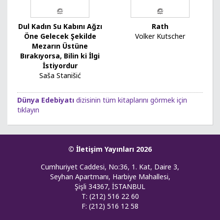
Dul Kadın Su Kabını Ağzı
Rath
Öne Gelecek Şekilde
Volker Kutscher
Mezarın Üstüne
Bırakıyorsa, Bilin ki İlgi
İstiyordur
Saša Stanišić
Dünya Edebiyatı
dizisinin tüm kitaplarını görmek için
tıklayın
© İletişim Yayınları 2026
Cumhuriyet Caddesi, No:36, 1. Kat, Daire 3,
Seyhan Apartmanı, Harbiye Mahallesi,
Şişli 34367, İSTANBUL
T: (212) 516 22 60
F: (212) 516 12 58