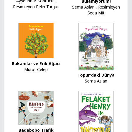
Ayşe Pınar Köprücü
,
Bulamıyorum!
Resimleyen Pelin Turgut
Sema Aslan
,
Resimleyen
Seda Mit
Rakamlar ve Erik Ağacı
Murat Celep
Topur'daki Dünya
Sema Aslan
Badebobo Trafik