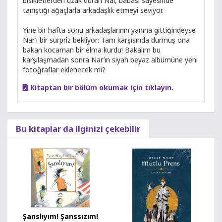
bisikletlerden uzak duran Nar, babası sayesinde
tanıştığı ağaçlarla arkadaşlık etmeyi seviyor.
Yine bir hafta sonu arkadaşlarının yanına gittiğindeyse
Nar’ı bir sürpriz bekliyor: Tam karşısında durmuş ona
bakan kocaman bir elma kurdu! Bakalım bu
karşılaşmadan sonra Nar’ın siyah beyaz albümüne yeni
fotoğraflar eklenecek mi?
Kitaptan bir bölüm okumak için tıklayın.
Bu kitaplar da ilginizi çekebilir
Şanslıyım! Şanssızım!