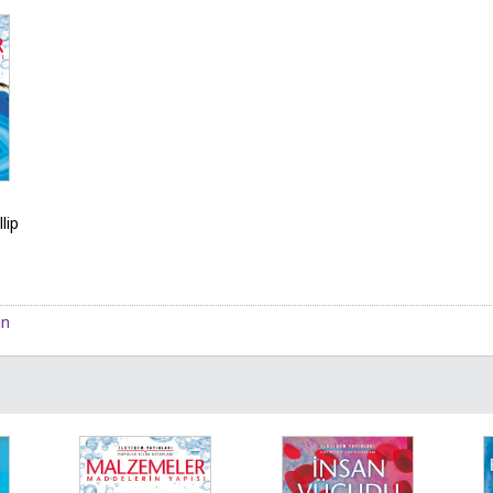
llip
ın