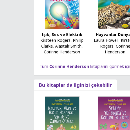
Işık, Ses ve Elektrik
Hayvanlar Dünya
Kirsteen Rogers
,
Phillip
Laura Howell
,
Kirs
Clarke
,
Alastair Smith
,
Rogers
,
Corinn
Corinne Henderson
Henderson
Tüm
Corinne Henderson
kitaplarını görmek için
Bu kitaplar da ilginizi çekebilir