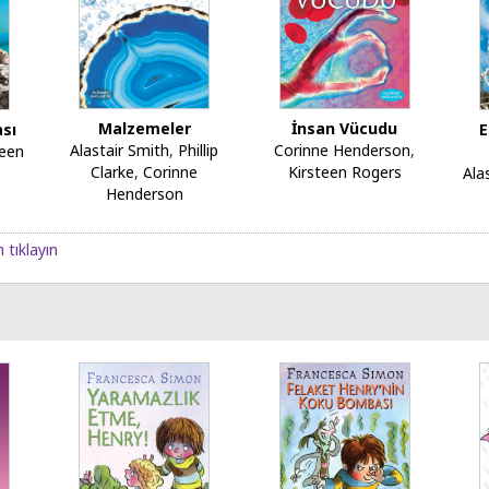
Malzemeler
İnsan Vücudu
sı
E
Alastair Smith
,
Phillip
Corinne Henderson
,
teen
Clarke
,
Corinne
Kirsteen Rogers
e
Ala
Henderson
 tıklayın