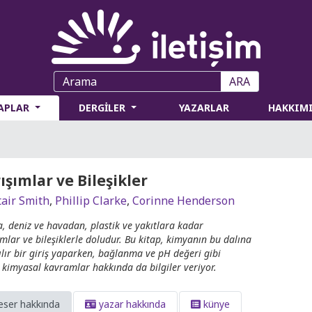
ARA
TAPLAR
DERGİLER
YAZARLAR
HAKKIM
ışımlar ve Bileşikler
tair Smith
,
Phillip Clarke
,
Corinne Henderson
, deniz ve havadan, plastik ve yakıtlara kadar
ımlar ve bileşiklerle doludur. Bu kitap, kimyanın bu dalına
ılır bir giriş yaparken, bağlanma ve pH değeri gibi
 kimyasal kavramlar hakkında da bilgiler veriyor.
eser hakkında
yazar hakkında
künye