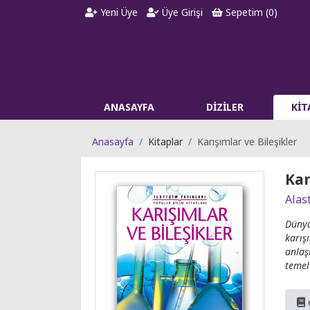
Yeni Üye
Üye Girişi
Sepetim (
0
)
ANASAYFA
DİZİLER
Kİ
Anasayfa
Kitaplar
Karışımlar ve Bileşikler
Kar
Alas
Dünya
karış
anlaş
temel