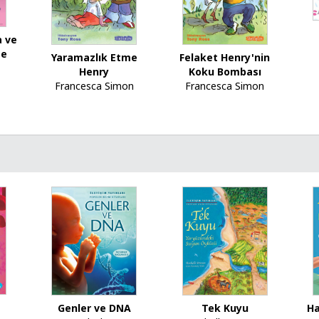
a ve
me
Yaramazlık Etme
Felaket Henry'nin
Henry
Koku Bombası
Francesca Simon
Francesca Simon
Genler ve DNA
Tek Kuyu
Ha