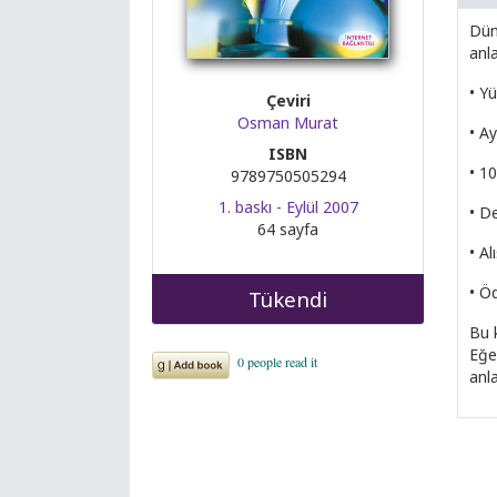
Düny
anla
• Yü
Çeviri
Osman Murat
• Ay
ISBN
• 1
9789750505294
1. baskı - Eylül 2007
• D
64 sayfa
• Al
• Öd
Tükendi
Bu k
Eğe
anla