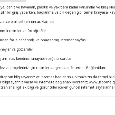
a, deniz ve havadan, plastik ve yakıtlara kadar karışımlar ve bileşikle
şılır bir giriş yaparken, bağlanma ve pH değeri gibi temel kimyasal kav
zlerce bilimsel terimin açıklaması
rıntılı çizimler ve fotoğraflar
00’den fazla denenmiş ve onaylanmış internet sayfası
eneyler ve gözlemler
ıştırmalar, kendinizi sınayabileceğiniz sorular
ev ve projeleriniz için resimler ve şemalar. İnternet Bağlantıları.
itaptan bilgisayarınız ve internet bağlantınız olmaksızın da temel bilgi
r bilgisayarınız varsa ve internete bağlanabiliyorsanız; www.usborne-q
tılanlarla ilgili ek bilgi ve görüntüler içeren güncel internet sayfalarına u