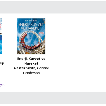
Enerji, Kuvvet ve
llip
Hareket
Alastair Smith
,
Corinne
Henderson
ayın