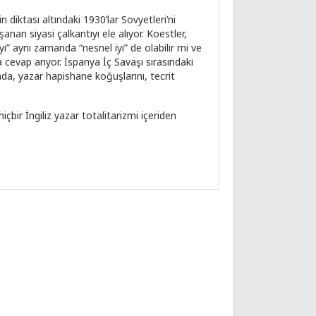
 diktası altındaki 1930’lar Sovyetleri’ni
nan siyasi çalkantıyı ele alıyor. Koestler,
iyi” aynı zamanda “nesnel iyi” de olabilir mi ve
ra cevap arıyor. İspanya İç Savaşı sırasındaki
a, yazar hapishane koğuşlarını, tecrit
bir İngiliz yazar totalitarizmi içeriden