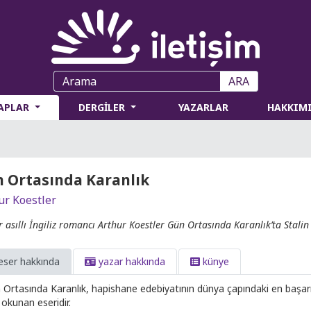
ARA
TAPLAR
DERGİLER
YAZARLAR
HAKKIM
 Ortasında Karanlık
ur Koestler
 asıllı İngiliz romancı Arthur Koestler Gün Ortasında Karanlık’ta Stalin d
eser hakkında
yazar hakkında
künye
 Ortasında Karanlık, hapishane edebiyatının dünya çapındaki en başarılı
 okunan eseridir.