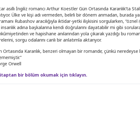
r asıllı İngiliz romancı Arthur Koestler Gün Ortasında Karanlık’ta Stalin
tıyor. Ülke ve kişi adı vermeden, belirli bir dönem anmadan, burada yaşa
amanı Rubashov aracılığıyla iktidar-yetki ilişkisini sorgularken, “öznel 
, insanlık adına başkalarına kendi doğrularını dayatabilir mi gibi sorula
kûmiyetinden ve hapishane anılarından yola çıkarak yazdığı bu romand
elerini, sorgu odalarını canlı bir anlatımla aktarıyor.
n Ortasında Karanlık, benzeri olmayan bir romandır, çünkü neredeyse hiç
ememiştir.”
rge Orwell
itaptan bir bölüm okumak için tıklayın.