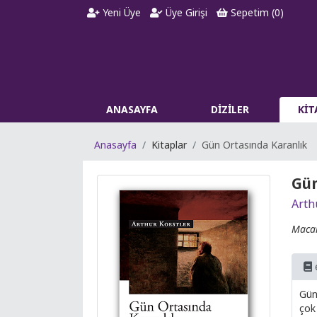
Yeni Üye
Üye Girişi
Sepetim (
0
)
ANASAYFA
DİZİLER
Kİ
Anasayfa
Kitaplar
Gün Ortasında Karanlık
Gün
Arth
Macar
Gün
çok