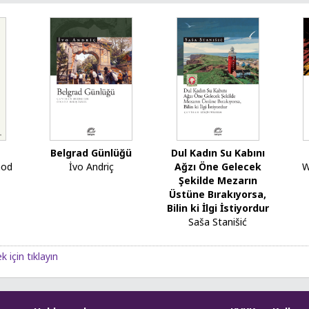
Belgrad Günlüğü
Dul Kadın Su Kabını
nod
İvo Andriç
Ağzı Öne Gelecek
W
Şekilde Mezarın
Üstüne Bırakıyorsa,
Bilin ki İlgi İstiyordur
Saša Stanišić
 için tıklayın