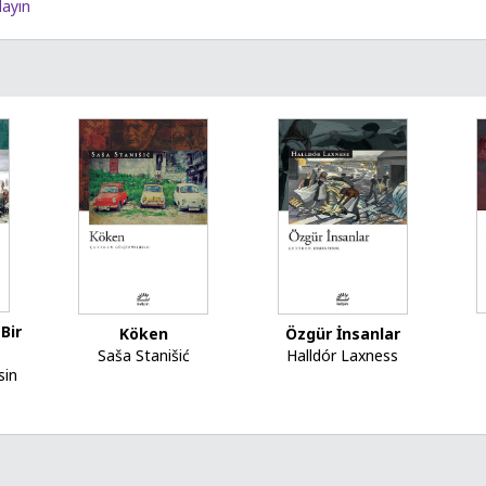
layın
 Bir
Köken
Özgür İnsanlar
Saša Stanišić
Halldór Laxness
sin