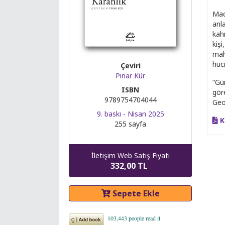
Maca
anla
kahr
kişi
mah
hücr
Çeviri
Pınar Kür
“Gü
ISBN
gör
9789754704044
Geo
9. baskı - Nisan 2025
K
255 sayfa
İletişim Web Satış Fiyatı
332,00 TL
Sepete Ekle